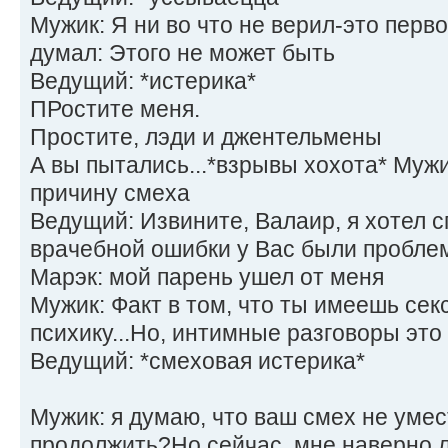
Мужик: Я ни во что не верил-это перво
думал: Этого не может быть
Ведущий: *истерика*
ПРостите меня.
Простите, лэди и джентельмены
А вы пытались...*взрывы хохота* Муж
причину смеха
Ведущий: Извините, Валаир, я хотел с
врачебной ошибки у Вас были пробле
Марэк: мой парень ушел от меня
Мужик: Факт в том, что ты имеешь секс
психику...Но, интимные разговоры это
Ведущий: *смеховая истерика*
Мужик: я думаю, что ваш смех не уме
продолжить?Но сейчас, мне наверно 