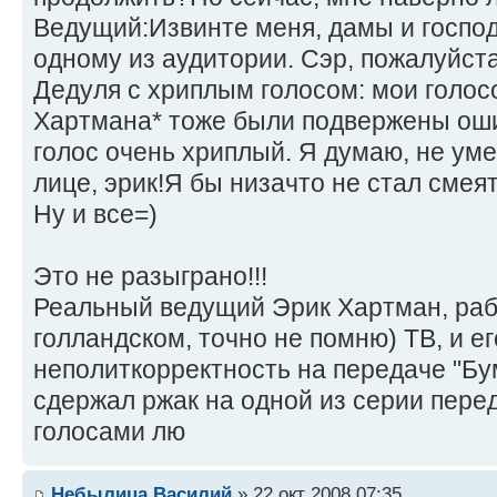
Ведущий:Извинте меня, дамы и господ
одному из аудитории. Сэр, пожалуйста
Дедуля с хриплым голосом: мои голосо
Хартмана* тоже были подвержены оши
голос очень хриплый. Я думаю, не ум
лице, эрик!Я бы низачто не стал смеят
Ну и все=)
Это не разыграно!!!
Реальный ведущий Эрик Хартман, раб
голландском, точно не помню) ТВ, и ег
неполиткорректность на передаче "Бум
сдержал ржак на одной из серии пере
голосами лю
Небылица Василий
» 22 окт 2008 07:35