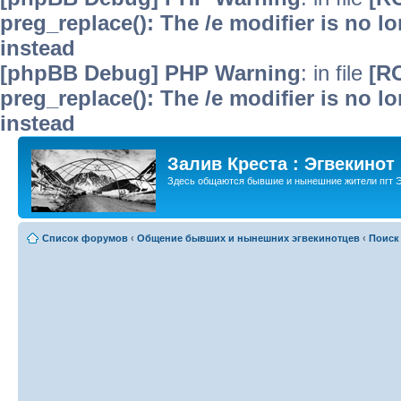
preg_replace(): The /e modifier is no 
instead
[phpBB Debug] PHP Warning
: in file
[R
preg_replace(): The /e modifier is no 
instead
Залив Креста : Эгвекинот
Здесь общаются бывшие и нынешние жители пгт Э
Список форумов
‹
Общение бывших и нынешних эгвекинотцев
‹
Поиск