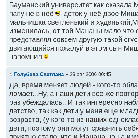
Бауманский университет,как сказала 
папу не в неё
,деток у неё двое,Миш
мальчишка светленький и худенький,
изменилась, от той Мананы мало что 
представлял совсем другую,такой сгус
двигающийся,пожалуй в этом сын Миш
напомнил
Голубева Светлана
» 29 авг 2006 00:45
Да, время меняет людей - кого-то обла
ломает...Ну, а наши дети все же повто
раз убеждалась...И так интересно наб
детство, так как дети у меня еще мла
возраста, (у кого-то из наших однокл
дети, поэтому они могут сравнить себя
приятно стало, что и Манана наша из