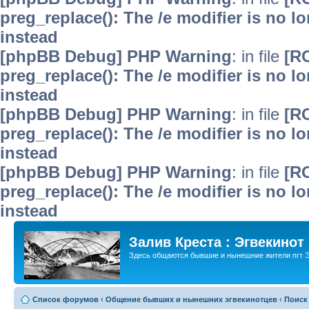
preg_replace(): The /e modifier is no 
instead
[phpBB Debug] PHP Warning
: in file
[R
preg_replace(): The /e modifier is no 
instead
[phpBB Debug] PHP Warning
: in file
[R
preg_replace(): The /e modifier is no 
instead
[phpBB Debug] PHP Warning
: in file
[R
preg_replace(): The /e modifier is no 
instead
Залив Креста : Эгвекинот
Здесь общаются бывшие и нынешние жители пгт Э
Список форумов
‹
Общение бывших и нынешних эгвекинотцев
‹
Поиск