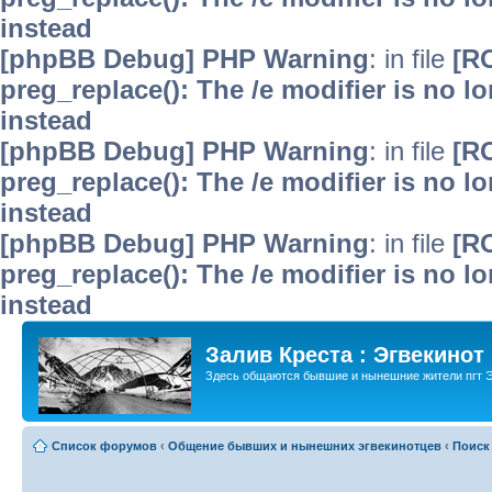
instead
[phpBB Debug] PHP Warning
: in file
[R
preg_replace(): The /e modifier is no 
instead
[phpBB Debug] PHP Warning
: in file
[R
preg_replace(): The /e modifier is no 
instead
[phpBB Debug] PHP Warning
: in file
[R
preg_replace(): The /e modifier is no 
instead
Залив Креста : Эгвекинот
Здесь общаются бывшие и нынешние жители пгт Э
Список форумов
‹
Общение бывших и нынешних эгвекинотцев
‹
Поиск