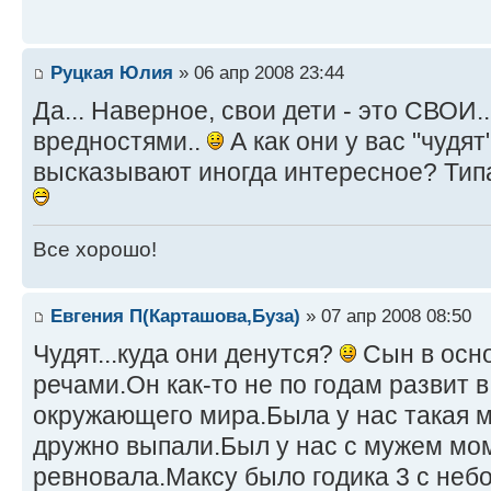
Руцкая Юлия
» 06 апр 2008 23:44
Да... Наверное, свои дети - это СВОИ.
вредностями..
А как они у вас "чудят
высказывают иногда интересное? Типа 
Все хорошо!
Евгения П(Карташова,Буза)
» 07 апр 2008 08:50
Чудят...куда они денутся?
Сын в осн
речами.Он как-то не по годам развит 
окружающего мира.Была у нас такая 
дружно выпали.Был у нас с мужем мом
ревновала.Максу было годика 3 с неб