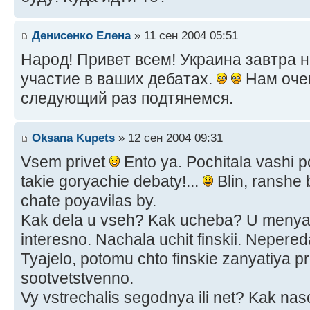
Денисенко Елена
» 11 сен 2004 05:51
Народ! Привет всем! Украина завтра 
участие в ваших дебатах.
Нам очен
следующий раз подтянемся.
Oksana Kupets
» 12 сен 2004 09:31
Vsem privet
Ento ya. Pochitala vashi po
takie goryachie debaty!...
Blin, ranshe 
chate poyavilas by.
Kak dela u vseh? Kak ucheba? U menya 
interesno. Nachala uchit finskii. Nepe
Tyajelo, potomu chto finskie zanyatiya p
sootvetstvenno.
Vy vstrechalis segodnya ili net? Kak nas