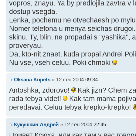
vopros, znayu. Ya by predlojila zavtra 
dostup vsegda.
Lenka, pochemu ne otvechaesh po mylu? 
Nomer telefona u menya seichas drugoi. 
skinu. Ty, blin, ne propadai s "yashika",
proveryau.
Da, kto-nit znaet, kuda propal Andrei Po
Nu vse, vseh celuu. Poki chmoki
Oksana Kupets
» 12 сен 2004 09:34
Antoshka, zdorovo!
Kak jizn? Chem za
rada tebya videt!
Kak tam mama pojivae
peredavai. Celuu tebya krepko-krepko!
Кукушкин Андрей
» 12 сен 2004 22:45
Привет Ксюха, или как там у вас говор