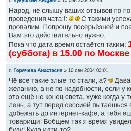
Кукушкин Андрей
» 10 сен 2004 02:48
Народ, не слышу ваших отзывов по по
проведения чата:!:
С такими успех
провалим. Попрошу посерьёзней и поа
Вам это действительно нужно.
Пока что дата время остаётся таким:
(суббота) в 15.00 по Москве
Горячева Анастасия
» 10 сен 2004 03:01
Чё все такие злые-то стали, а?
Дава
желанию, а не по надобности, если у к
это ещё не конец света, хуже когда у 
лень, а тут перед сессией пытаешься
добежать до интернет-кафе, а тебя ещ
товарищи! Вобщем так я время увидела
буду! Куда идти-то?