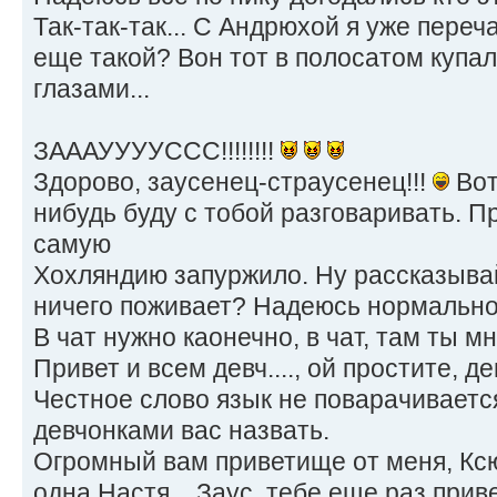
Так-так-так... С Андрюхой я уже переча
еще такой? Вон тот в полосатом купа
глазами...
ЗАААУУУУССС!!!!!!!!
Здорово, заусенец-страусенец!!!
Вот
нибудь буду с тобой разговаривать. П
самую
Хохляндию запуржило. Ну рассказывай
ничего поживает? Надеюсь нормальн
В чат нужно каонечно, в чат, там ты м
Привет и всем девч...., ой простите, д
Честное слово язык не поварачиваетс
девчонками вас назвать.
Огромный вам приветище от меня, Ксю
одна Настя... Заус, тебе еще раз приве