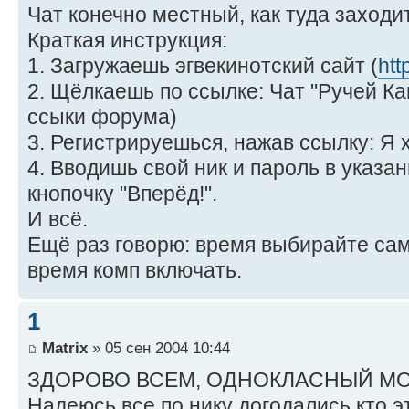
Чат конечно местный, как туда заходи
Краткая инструкция:
1. Загружаешь эгвекинотский сайт (
htt
2. Щёлкаешь по ссылке: Чат "Ручей К
ссыки форума)
3. Регистрируешься, нажав ссылку: Я 
4. Вводишь свой ник и пароль в указ
кнопочку "Вперёд!".
И всё.
Ещё раз говорю: время выбирайте сами
время комп включать.
1
Matrix
» 05 сен 2004 10:44
ЗДОРОВО ВСЕМ, ОДНОКЛАСНЫЙ МО
Надеюсь все по нику догодались кто э