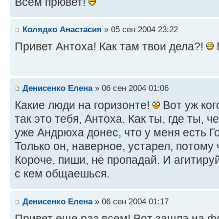
Всем прювет!
Колядко Анастасия
» 05 сен 2004 23:22
Привет Антоха! Как там твои дела?!
М
Денисенко Елена
» 06 сен 2004 01:06
Какие люди на горизонте!
Вот уж ког
так это тебя, Антоха. Как ты, где ты,
уже Андрюха донес, что у меня есть 
Только он, наверное, устарел, потому 
Короче, пиши, не пропадай. И агитиру
с кем общаешься.
Денисенко Елена
» 06 сен 2004 01:17
Привет еще раз всем! Вот зашла на ф