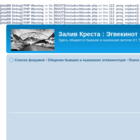
[phpBB Debug] PHP Warning
: in file
[ROOT]/includes/bbcode.php
on line
112
:
preg_replace():
[phpBB Debug] PHP Warning
: in file
[ROOT]/includes/bbcode.php
on line
112
:
preg_replace():
[phpBB Debug] PHP Warning
: in file
[ROOT]/includes/bbcode.php
on line
112
:
preg_replace():
[phpBB Debug] PHP Warning
: in file
[ROOT]/includes/bbcode.php
on line
112
:
preg_replace():
[phpBB Debug] PHP Warning
: in file
[ROOT]/includes/bbcode.php
on line
112
:
preg_replace():
[phpBB Debug] PHP Warning
: in file
[ROOT]/includes/bbcode.php
on line
112
:
preg_replace():
Залив Креста : Эгвекинот
Здесь общаются бывшие и нынешние жители пгт Э
Список форумов
‹
Общение бывших и нынешних эгвекинотцев
‹
Поиск