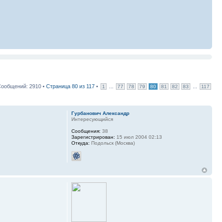
ообщений: 2910 •
Страница
80
из
117
•
...
...
1
77
78
79
80
81
82
83
117
Гурбанович Александр
Интересующийся
Сообщения:
38
Зарегистрирован:
15 июл 2004 02:13
Откуда:
Подольск (Москва)