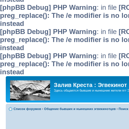
[phpBB Debug] PHP Warning
: in file
[R
preg_replace(): The /e modifier is no 
instead
[phpBB Debug] PHP Warning
: in file
[R
preg_replace(): The /e modifier is no 
instead
[phpBB Debug] PHP Warning
: in file
[R
preg_replace(): The /e modifier is no 
instead
Залив Креста : Эгвекинот
Здесь общаются бывшие и нынешние жители пгт Э
Список форумов
‹
Общение бывших и нынешних эгвекинотцев
‹
Поиск