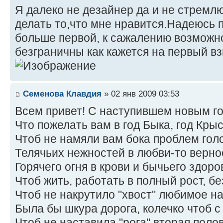
Я далеко не дезайнер да и не стремл
делать то,что мне нравится.Надеюсь 
больше первой, к сажалению возможно
безграничны как кажется на первый в
Семенова Клавдия
» 02 янв 2009 03:53
Всем привет! С наступившем новым г
Что пожелать вам в год Быка, год Кр
Чтоб не намяли вам бока проблем гол
Телячьих нежностей в любви-то верно
Горячего огня в крови и бычьего здоро
Чтоб жить, работать в полный рост, б
Чтоб не накрутило "хвост" любимое н
Была бы шкура дорога, колечко чтоб с
Чтоб не наставила "рога" вторая поло