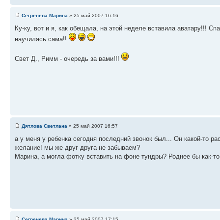
Сегренева Марина
» 25 май 2007 16:16
Ку-ку, вот и я, как обещала, на этой неделе вставила аватару!!! 
научилась сама!!
Свет Д., Римм - очередь за вами!!!
Дятлова Светлана
» 25 май 2007 16:57
а у меня у ребенка сегодня последний звонок был... Он какой-то ра
желание! мы же друг друга не забываем?
Марина, а могла фотку вставить на фоне тундры? Роднее бы как-т
Сегренева Марина
» 25 май 2007 17:15