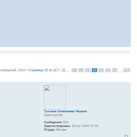
ообщений: 2910 •
Страница
22
из
117
•
...
...
1
19
20
21
22
23
24
25
117
Татьяна Семеновна Черная
Завсегдатай
Сообщения:
916
Зарегистрирован:
28 окт 2006 07:34
Откуда:
Москва