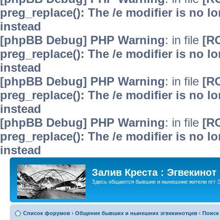
preg_replace(): The /e modifier is no 
instead
[phpBB Debug] PHP Warning
: in file
[R
preg_replace(): The /e modifier is no 
instead
[phpBB Debug] PHP Warning
: in file
[R
preg_replace(): The /e modifier is no 
instead
[phpBB Debug] PHP Warning
: in file
[R
preg_replace(): The /e modifier is no 
instead
Залив Креста : Эгвекинот
Здесь общаются бывшие и нынешние жители пгт Э
Список форумов
‹
Общение бывших и нынешних эгвекинотцев
‹
Поиск