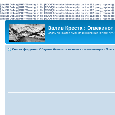
[phpBB Debug] PHP Warning
: in file
[ROOT]/includes/bbcode.php
on line
112
:
preg_replace():
[phpBB Debug] PHP Warning
: in file
[ROOT]/includes/bbcode.php
on line
112
:
preg_replace():
[phpBB Debug] PHP Warning
: in file
[ROOT]/includes/bbcode.php
on line
112
:
preg_replace():
[phpBB Debug] PHP Warning
: in file
[ROOT]/includes/bbcode.php
on line
112
:
preg_replace():
[phpBB Debug] PHP Warning
: in file
[ROOT]/includes/bbcode.php
on line
112
:
preg_replace():
[phpBB Debug] PHP Warning
: in file
[ROOT]/includes/bbcode.php
on line
112
:
preg_replace():
Залив Креста : Эгвекинот
Здесь общаются бывшие и нынешние жители пгт Э
Список форумов
‹
Общение бывших и нынешних эгвекинотцев
‹
Поиск