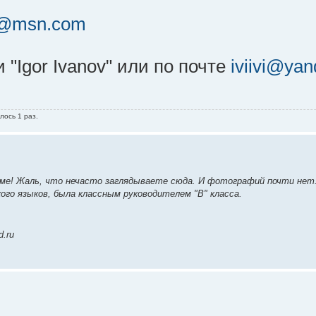
01@msn.com
"Igor Ivanov" или по почте
iviivi@yan
лось 1 раз.
уме! Жаль, что нечасто заглядываете сюда. И фотографий почти нет
кого языков, была классным руководителем "В" класса.
.ru