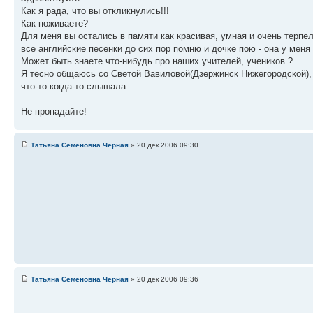
Как я рада, что вы откликнулись!!!
Как поживаете?
Для меня вы остались в памяти как красивая, умная и очень терпе
все английские песенки до сих пор помню и дочке пою - она у меня
Может быть знаете что-нибудь про наших учителей, учеников ?
Я тесно общаюсь со Светой Вавиловой(Дзержинск Нижегородской), 
что-то когда-то слышала...
Не пропадайте!
Татьяна Семеновна Черная
» 20 дек 2006 09:30
Татьяна Семеновна Черная
» 20 дек 2006 09:36