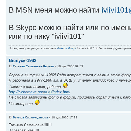
В MSN меня можно найти
iviivi1
В Skype можно найти или по имени 
или по нику "iviivi101"
Последний раз редактировалось
Иванов Игорь
09 янв 2007 08:57, всего редактирова
Выпуск-1982
Татьяна Семеновна Черная
» 18 дек 2006 09:53
Дорогие выпускники-1982! Рада встретиться с вами в этом фор
Я работала в 1977-1980 г.г. в ЭСШ учителем английского и немец
Такими я вас помню, ребята.
http://t-chernaya.narod.ru/index.html
Не смогла загрузить фото в форум, пришлось обратиться к narod
Посмотрите.
Ремира Хисамутдинова
» 18 дек 2006 17:13
Татьяна Семеновна!!!!!!!
Здравствуйте!!!!!