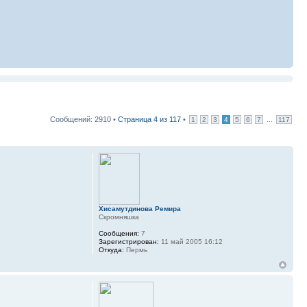
Сообщений: 2910 •
Страница
4
из
117
•
...
1
2
3
4
5
6
7
117
Хисамутдинова Ремира
Скромняшка
Сообщения:
7
Зарегистрирован:
11 май 2005 16:12
Откуда:
Пермь