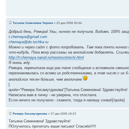
Татьяна Семеновна Черная
» 23 дек 2006 00:44
Добрый день, Ремира! Увы, ничего не получила. Видимо, 100% з
t.chernaya@gmail.com
chernaya@do.tochka.ru
Можно и через сайт с фото попробовать. Там пока почти ничего 
что-нибудь. Пока могу рассказы на английском добавлять. Ссыл
http://t-chernaya.narod.ru/mestovstrechi.html
Я очень жду.
Ремира, перечитала еще раз твое сообщение и вспомнила смешной 
перезнакомилась со всеми их родственниками, в том числе с их 6
английских песен больше, чем англичане.
[
quote="Ремира Хисамутдинова"]Татьяна Семеновна! Здравствуйте!
Написала вам в личку - не уверена, что отослала.
Если ничего не получили - скажите, тогда я напишу снова![/quote]
Ремира Хисамутдинова
» 27 дек 2006 18:23
Татьяна Семеновна! Здравствуйте!
ПОлучилось прочитать ваше письмо! Спасибо!!!!!