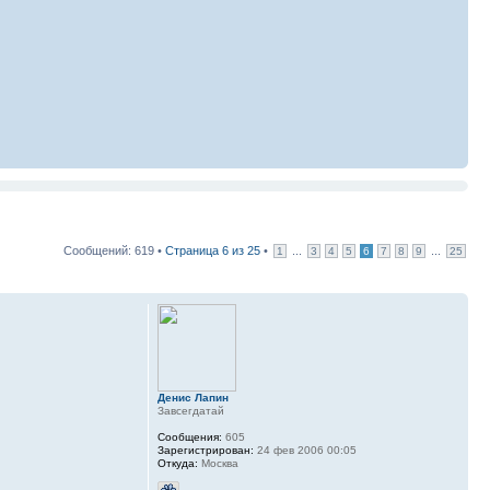
Сообщений: 619 •
Страница
6
из
25
•
...
...
1
3
4
5
6
7
8
9
25
Денис Лапин
Завсегдатай
Сообщения:
605
Зарегистрирован:
24 фев 2006 00:05
Откуда:
Москва