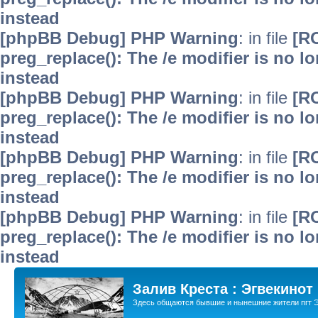
instead
[phpBB Debug] PHP Warning
: in file
[R
preg_replace(): The /e modifier is no 
instead
[phpBB Debug] PHP Warning
: in file
[R
preg_replace(): The /e modifier is no 
instead
[phpBB Debug] PHP Warning
: in file
[R
preg_replace(): The /e modifier is no 
instead
[phpBB Debug] PHP Warning
: in file
[R
preg_replace(): The /e modifier is no 
instead
Залив Креста : Эгвекинот
Здесь общаются бывшие и нынешние жители пгт Э