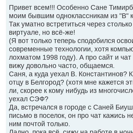
Привет всем!!! Особенно Сане Тимирб
моим бывшим одноклассникам из "В" к
Так уматно встретиться через столько 
виртуале, но всё-же!
(Я вот только теперь сподобился осво
современные технологии, хотя компью
лохматом 1998 году). А про сайт и чат
вижу довольно часто, общаемся.
Саня, а куда уехал В. Константинов? К
отцу в Белгород? (хотя мне кажется э
ли, скорее к кому нибудь из многочисл
уехал СЭФ?
Да, встречался в городе с Саней Биу
письмо в поселок, он про чат кажись н
ним почтой только.
Ладно, пока всё, сижу на работе в ноч