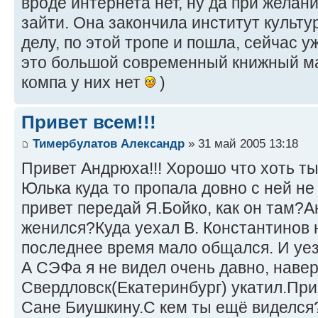
вроде интернета нет, ну да при желан
зайти. Она закончила институт культ
делу, по этой тропе и пошла, сейчас 
это большой современный книжный ма
компа у них нет
)
Привет всем!!!
Тимербулатов Александр
» 31 май 2005 13:18
Привет Андрюха!!! Хорошо что хоть ты
Юлька куда то пропала довно с ней н
привет передай Я.Бойко, как он там?
женился?Куда уехал В. Константинов 
последнее время мало общался. И уезж
А СЭФа я не видел очень давно, навер
Свердловск(Екатеринбург) укатил.При
Сане Биушкину.С кем ты ещё виделся?