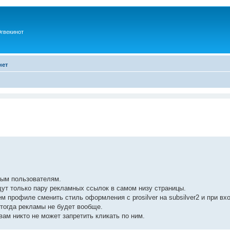
гвекинот
нет
ным пользователям.
дут только пару рекламных ссылок в самом низу страницы.
м профиле сменить стиль оформления с prosilver на subsilver2 и при вх
тогда рекламы не будет вообще.
ам никто не может запретить кликать по ним.