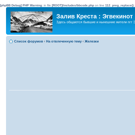
[phpBB Debug] PHP Warning
: in file
[ROOT]/includes/bbcode.php
on line
112
:
preg_replace():
Залив Креста : Эгвекинот
Здесь общаются бывшие и нынешние жители пгт Э
Список форумов
‹
На отвлеченную тему
‹
Железки