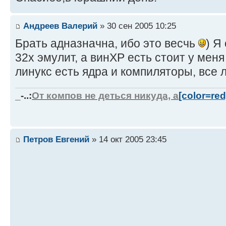
Андреев Валерий
» 30 сен 2005 10:25
Брать адназначна, ибо это весчь
) Я
32х эмулит, а винХР есть стоит у меня
линукс есть ядра и компиляторы, все 
_-..:
От компов не деться никуда, а
[color=re
Петров Евгений
» 14 окт 2005 23:45