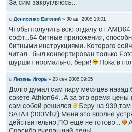
За сим закругляюсь...
Денисенко Евгений
» 30 авг 2005 10:01
Чтобы получить всю отдачу от AMD64
софт...64 битные приложения, способн
битными инструкциями. Которого сейча
читал...был конвертирован только Fot
шуршит нормально, бери!
Пока в пол
Лизень Игорь
» 23 сен 2005 09:05
Долго думал сам пару месяцев назад,
сокете Athlon64...А за это время цены
сам собой решился
Беру на 939,там
SATAII (300Mhz).Меня это вполне устр
действительно,ПО еще не готово...
А
Спасибо,вчерашний день!