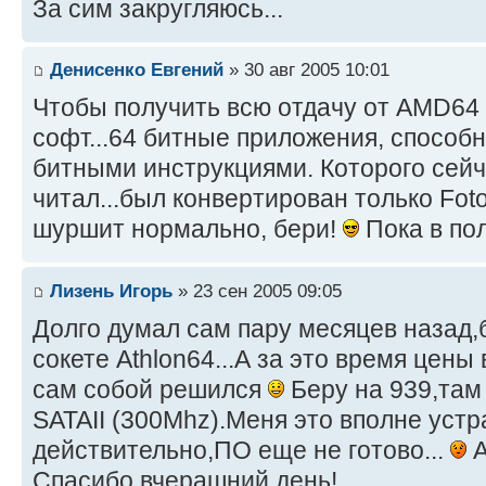
За сим закругляюсь...
Денисенко Евгений
» 30 авг 2005 10:01
Чтобы получить всю отдачу от AMD64
софт...64 битные приложения, способн
битными инструкциями. Которого сейча
читал...был конвертирован только Fot
шуршит нормально, бери!
Пока в пол
Лизень Игорь
» 23 сен 2005 09:05
Долго думал сам пару месяцев назад,
сокете Athlon64...А за это время цены
сам собой решился
Беру на 939,там
SATAII (300Mhz).Меня это вполне устр
действительно,ПО еще не готово...
А
Спасибо,вчерашний день!