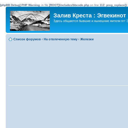
[phpBB Debug] PHP Warning
: in file
[ROOT]/includes/bbcode.php
on line
112
:
preg_replace():
Залив Креста : Эгвекинот
Здесь общаются бывшие и нынешние жители пгт Э
Список форумов
‹
На отвлеченную тему
‹
Железки