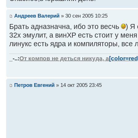
Андреев Валерий
» 30 сен 2005 10:25
Брать адназначна, ибо это весчь
) Я
32х эмулит, а винХР есть стоит у меня
линукс есть ядра и компиляторы, все 
_-..:
От компов не деться никуда, а
[color=re
Петров Евгений
» 14 окт 2005 23:45