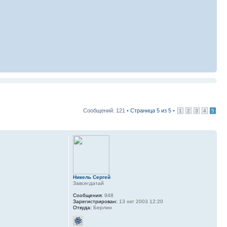
Сообщений: 121 •
Страница
5
из
5
•
1
2
3
4
5
Никель Сергей
Завсегдатай
Сообщения:
948
Зарегистрирован:
13 окт 2003 12:20
Откуда:
Берлин