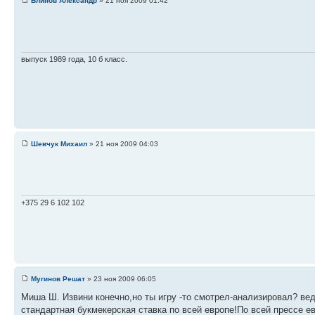
Блинов Александр
» 21 ноя 2009 01:42
выпуск 1989 года, 10 б класс.
Шевчук Михаил
» 21 ноя 2009 04:03
+375 29 6 102 102
Мугинов Решат
» 23 ноя 2009 06:05
Миша Ш. Извини конечно,но ты игру -то смотрел-анализировал? ведь
стандартная букмекерская ставка по всей европе!По всей прессе 