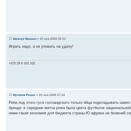
Шевчук Михаил
» 20 ноя 2009 05:22
Играть надо, а не уповать на удачу!
+375 29 6 102 102
Мугинов Решат
» 20 ноя 2009 07:24
Ребя,под этого гуся голландского только яйца подкладывать-заме
бренди -к середине матча рожа была цвета футболок национальной 
ними-такая экономия для бюджета страны-Ю африка не ближний свет(