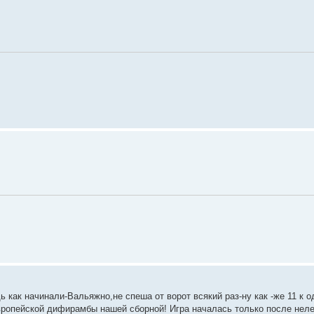
 как начинали-Вальяжно,не спеша от ворот всякий раз-ну как -же 11 к 
европейской дифирамбы нашей сборной! Игра началась только после нел