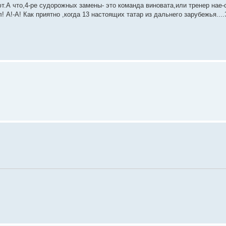
ют.А что,4-ре судорожных замены- это команда виновата,или тренер нае-
 А!-А! Как приятно ,когда 13 настоящих татар из дальнего зарубежья....