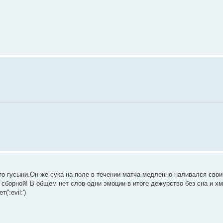
сто гусыни.Он-же сука на поле в течении матча медленно наливался св
сборной! В общем нет слов-одни эмоции-в итоге дежурство без сна и хму
':evil:')