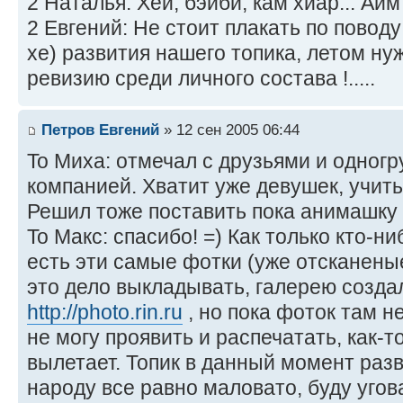
2 Наталья: Хей, бэйби, кам хиар... Айм 
2 Евгений: Не стоит плакать по поводу х
хе) развития нашего топика, летом н
ревизию среди личного состава !.....
Петров Евгений
» 12 сен 2005 06:44
To Миха: отмечал с друзьями и одног
компанией. Хватит уже девушек, учит
Решил тоже поставить пока анимашку 
To Макс: спасибо! =) Как только кто-ни
есть эти самые фотки (уже отсканеные)
это дело выкладывать, галерею созда
http://photo.rin.ru
, но пока фоток там н
не могу проявить и распечатать, как-т
вылетает. Топик в данный момент раз
народу все равно маловато, буду угов