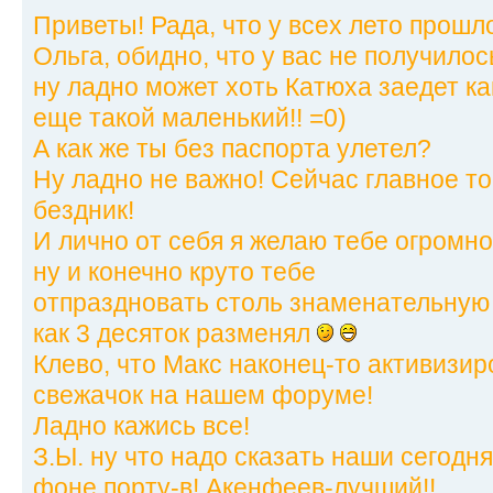
Приветы! Рада, что у всех лето прошло
Ольга, обидно, что у вас не получилос
ну ладно может хоть Катюха заедет как
еще такой маленький!! =0)
А как же ты без паспорта улетел?
Ну ладно не важно! Сейчас главное то,
бездник!
И лично от себя я желаю тебе огромно
ну и конечно круто тебе
отпраздновать столь знаменательную д
как 3 десяток разменял
Клево, что Макс наконец-то активизир
свежачок на нашем форуме!
Ладно кажись все!
З.Ы. ну что надо сказать наши сегодн
фоне порту-в! Акенфеев-лучший!!