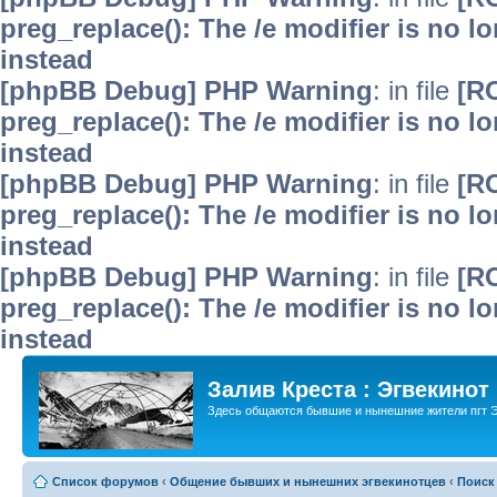
preg_replace(): The /e modifier is no 
instead
[phpBB Debug] PHP Warning
: in file
[R
preg_replace(): The /e modifier is no 
instead
[phpBB Debug] PHP Warning
: in file
[R
preg_replace(): The /e modifier is no 
instead
[phpBB Debug] PHP Warning
: in file
[R
preg_replace(): The /e modifier is no 
instead
Залив Креста : Эгвекинот
Здесь общаются бывшие и нынешние жители пгт Э
Список форумов
‹
Общение бывших и нынешних эгвекинотцев
‹
Поиск