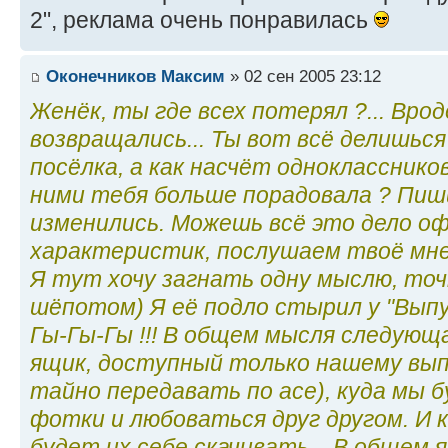
2", реклама очень понравилась
Оконечников Максим
» 02 сен 2005 23:12
Женёк, ты где всех потерял ?... Вро
возвращались... Ты вот всё делишьс
посёлка, а как насчёт однокласснико
ними тебя больше порадовала ? Пиши
изменились. Можешь всё это дело о
характеристик, послушаем твоё мнение
Я тут хочу загнать одну мыслю, точн
шёпотом) Я её подло стырил у "Выпу
Гы-Гы-Гы !!! В общем мысля следующ
ящик, доступный только нашему вып
тайно передавать по асе), куда мы 
фотки и любоваться друг другом. И 
будет их себе скачивать... В общем 