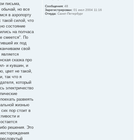
ои письма,
Сообщения:
48
 обычай, но все
Зарегистрирован:
01 июл 2004 11:16
Откуда:
Санкт-Петербург
мся в аэропорту
 такой силой, что
дно состояние
лились на полчаса
е смеется". По
тившей их под
аканчиваем свой
ь является
нская сказка про
л- и кувшин, и
о, цвет не такой,
, так что я
едателя, который
ось электричество
опические
 поехать развеять
реальной жизнью
 сих пор стоит в
тливости и
 остается
либо решения. Это
 месторождения
пресловутый