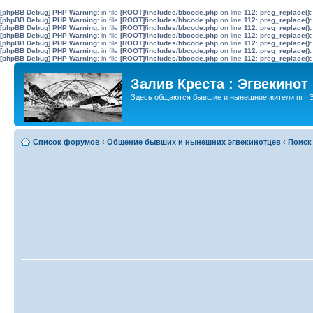
[phpBB Debug] PHP Warning
: in file
[ROOT]/includes/bbcode.php
on line
112
:
preg_replace():
[phpBB Debug] PHP Warning
: in file
[ROOT]/includes/bbcode.php
on line
112
:
preg_replace():
[phpBB Debug] PHP Warning
: in file
[ROOT]/includes/bbcode.php
on line
112
:
preg_replace():
[phpBB Debug] PHP Warning
: in file
[ROOT]/includes/bbcode.php
on line
112
:
preg_replace():
[phpBB Debug] PHP Warning
: in file
[ROOT]/includes/bbcode.php
on line
112
:
preg_replace():
[phpBB Debug] PHP Warning
: in file
[ROOT]/includes/bbcode.php
on line
112
:
preg_replace():
[phpBB Debug] PHP Warning
: in file
[ROOT]/includes/bbcode.php
on line
112
:
preg_replace():
Залив Креста : Эгвекинот
Здесь общаются бывшие и нынешние жители пгт Э
Список форумов
‹
Общение бывших и нынешних эгвекинотцев
‹
Поиск