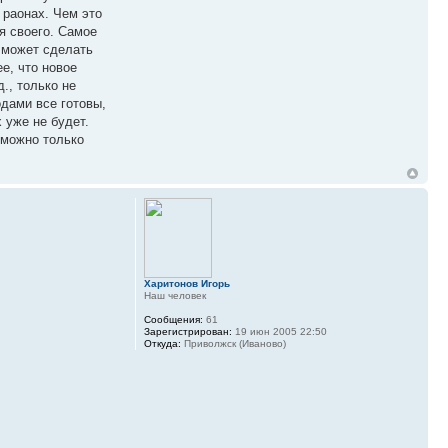
 раонах. Чем это
я своего. Самое
е может сделать
е, что новое
., только не
одами все готовы,
х уже не будет.
, можно только
Харитонов Игорь
Наш человек
Сообщения:
61
Зарегистрирован:
19 июн 2005 22:50
Откуда:
Приволжск (Иваново)