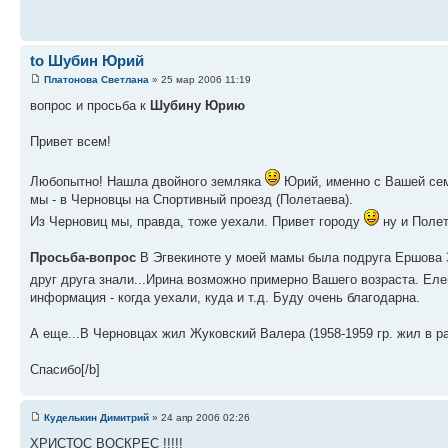
to Шубин Юрий
Платонова Светлана
» 25 мар 2006 11:19
вопрос и просьба к
Шубину Юрию
Привет всем!
Любопытно! Нашла двойного земляка
Юрий, именно с Вашей сем
мы - в Черновцы на Спортивный проезд (Полетаева).
Из Черновиц мы, правда, тоже уехали. Привет городу
ну и Полет
Просьба-вопрос
В Эгвекиноте у моей мамы была подруга Ершова Зо
друг друга знали...Ирина возможно примерно Вашего возраста. Еле
информация - когда уехали, куда и т.д. Буду очень благодарна.
А еще...В Черновцах жил Жуковский Валера (1958-1959 гр. жил в ра
Спасибо[/b]
Куделькин Димитрий
» 24 апр 2006 02:26
ХРИСТОС ВОСКРЕС !!!!!