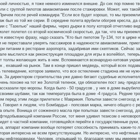
воей личностью, я тоже немного изменился внешне. До сих пор помню тв
ели с группой пилотов авиакомпании после стажировки. Может, них такой
Причем после речей командира "Если все будет хорошо, то мы приземли
аж был из той же серии. В середине полета врубили обогрев кресла, да с
ии с "Газелью" нашей фирмы, через дырки в полу которой отчетливо ви
олет полетел со второй космической скоростью, да так, что мы призем
 известную фразу, надо сказать "Кто был пилотом Ту-134, тот в цирке н
и не переставали уверять пассажиров в надежности авиакомпании, прию
и питании в ресторане аэропорта, задабривая ими скептиков. Сейчас з
ачале мыслился как реконструкция площадки для игры в волейбол, тепер
ят толпы желающих жить в нем. Вспоминается всенародно-хитовая украи
к , ехавший на рынок. Там в конце пришел медведь, который всех подави
 телевидение, которое заявило, что все остекление стадиона им не нужн
а. За директором строительства уже давно бегают судебные исполнители
ень похоже на тот же Золотой теленок, где обязателен пост зиц- предс
ассказали про морозы. Когда было - 50 градусов , у них в доме вырубил
 своими шубами, так как температура была в доме -4 градуса. Редкие тр
ем перед этим люди прилетели с Маврикия. Попытки завести снегоход и
и. Говорил я людям, что Бомбардье - попсовая марка, ничего общего с 
а опыте. Вонища от сожженого масла при попытках завести снегоход, до
ефтедобывающей компании России, тот меня удивил тезисом о неповоро
идет о частной компании, готовящейся перейти в государственные руки,
ва, аппарат компании вообще потеряет способность принимать какие-то 
оторая интересна не всем присутствующим. Но интересно, что нефтяные
емы нефтеразведки. Человек, открывший то, благодаря чему мы имееем 