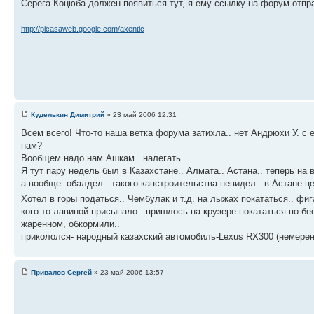
Серега Коцюба должен появиться тут, я ему ссылку на форум отпр
http://picasaweb.google.com/axentic
Куделькин Димитрий
» 23 май 2006 12:31
Всем всего! Что-то наша ветка форума затихла.. нет Андрюхи У. с е
нам?
Вообщем надо нам Ашкам.. налегать..
Я тут пару недель был в Казахстане.. Алмата.. Астана.. теперь на в
а вообще..обалдел.. такого капстроительства невидел.. в Астане 
Хотел в горы податься.. Чембулак и т.д. на лыжах покататься.. фиг
кого то лавиной присыпало.. пришлось на крузере покататься по б
жаренном, обкормили..
прикололся- народный казахский автомобиль-Lexus RX300 (немерен
Привалов Сергей
» 23 май 2006 13:57