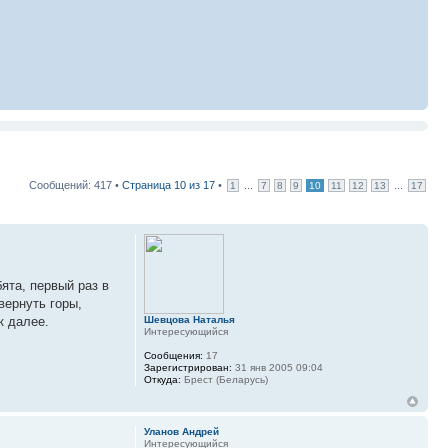
Сообщений: 417 •
Страница
10
из
17
•
...
...
1
7
8
9
10
11
12
13
17
ята, первый раз в
вернуть горы,
Шевцова Наталья
к далее.
Интересующийся
Сообщения:
17
Зарегистрирован:
31 янв 2005 09:04
Откуда:
Брест (Беларусь)
Уланов Андрей
Интересующийся