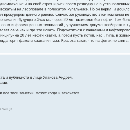
иомолчание и на свой страх и риск повел разведку не в установленных
рвожатым на лесоповале в полосатом купальнике. Но он верил, и добилс
ыл прокурором данного района. Сейчас же руководство этой компании н
 понимания будущего.Этак мы через 20 лет окажемся без нефти. Тем боле
новых информационных технологий , улучшением документооборота и т.д
вляет себе как и где это искать. Подсуетиться с качалками и нефтепров
ринципу- на 20 лет нефти хватит, а потом пусть потоп, нас , типа, в живы
огда горят факелы сжигания газа. Красота такая, что на фотик не снять
ста и публициста в лице Уланова Андрея,
тами.
и все твои заметки, может когда и захочется
о чаще.