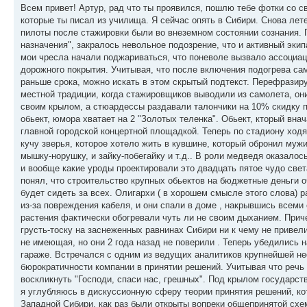
Всем привет! Артур, рад что ты проявился, пошлю тебе фотки со с
которые ты писал из училища. Я сейчас опять в Сибири. Снова лет
пилоты после стажировки были во внеземном состоянии сознания. 
назначения", закралось невольное подозрение, что и активный экип
мои чресла начали поджариваться, что поневоле вызвало ассоциац
дорожного покрытия. Учитывая, что после включения подогрева сам
раньше срока, можно искать в этом скрытый подтекст. Перефразируя
местной традиции, когда стажировщиков выводили из самолета, он
своим крылом, а стюардессы раздавали талончики на 10% скидку пр
обьект, юмора хватает на 2 "Золотых теленка". Обьект, кторый вн
главной городской концертной площадкой. Теперь по стадиону ход
кучу зверья, которое хотело жить в кувшине, который обронил мужи
мышку-норушку, и зайку-побегайку и т.д.. В роли медведя оказалось
и вообще какие уроды проектировали это двадцать пятое чудо свет
понял, что строительство крупных обьектов на бюджетные деньги оч
будет сидеть за всех. Олигархи ( в хорошем смысле этого слова) р
из-за повреждения кабеля, и они спали в доме , накрывшись всеми
растения фактически обогревали чуть ли не своим дыханием. Прич
грусть-тоску на заснеженных равнинах Сибири ни к чему не привел
не имеющая, но они 2 года назад не поверили . Теперь убедились н
гараже. Встречался с одним из ведущих аналитиков крупнейшей н
бюрократичности компании в принятии решений. Учитывая что речь 
воскликнуть "Господи, спаси нас, грешных". Под крылом государст
я углубляюсь в дискуссионную сферу теории принятия решений, к
Западной Сибири, как раз были открыты вопреки общепринятой сх