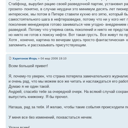
Стабфонд, вырубил рацию своей разведочной партии, установил рад
грозило- понятно, в случае неудачи это минимум десять лет пионе
интересное, мы потом в Питере ставили кухню его зятю, который б
самостоятельного шага в нефтеразведке, потому что ни у кого нет
поколение менеджеров готово заниматься чем угодно- внедрением 
разведкой. Потому что утеряна связь поколений и никто не предста
но никто не готов к поиску нефти. Вот такая грусть. Все живут по п
Хотя , конечно, картина по вечерам здесь просто фантастическая- к
запомнить и рассказывать присутствующим.
Харитонов Игорь
» 04 мар 2006 19:10
Всем большой привет!
Я, почему-то уверен, что страна потеряла замечательного журнали
и очень рад, что мы можем все же читать и наслаждаться его рабо
Думаю я не один такой.
Андрей, спасибо тебе за очередной очерк. На всякий случай сохран
выпустить книжонку. Я бы прочел.
Наташа, рад за тебя. И желаю, чтобы такие события происходили п
У меня все без изменений, похвастаться нечем.
Удачи всем!