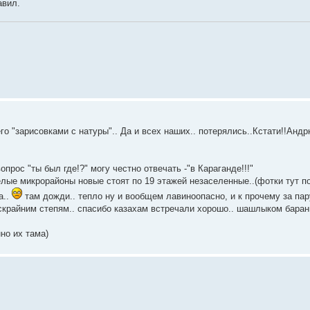
авил.
го "зарисовками с натуры".. Да и всех наших.. потерялись..Кстати!!Андрю
опрос "ты был где!?" могу честно отвечать -"в Караганде!!!"
целые микрорайоны новые стоят по 19 этажей незаселенные..(фотки тут 
а..
там дожди.. тепло ну и вообщем лавиноопасно, и к прочему за пар
ескрайним степям.. спасибо казахам встречали хорошо.. шашлыком баран
но их тама)