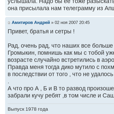
услышала. Надо бы ее тоже разыскать
она присылала нам телеграмму из Ап
Амитиров Андрей
» 02 ноя 2007 20:45
Привет, братья и сетры !
Рад, очень рад, что наших все больш
Громыкин, помнишь как мы с тобой уж
возрасте случайно встретились в аэр
Правда меня тогда дико мутило с похм
в последствии от того , что не удало
.
А что про А , Б и В то развод произоше
забрали кучу ребят ,в том числе и С
Выпуск 1978 года