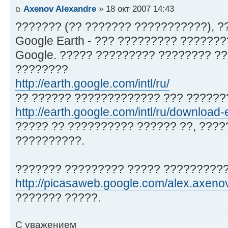
Axenov Alexandre
» 18 окт 2007 14:43
??????? (?? ??????? ???????????), ?
Google Earth - ??? ????????? ??????
Google. ????? ????????? ???????? ??
????????
http://earth.google.com/intl/ru/
?? ?????? ????????????? ??? ???????
http://earth.google.com/intl/ru/download-
????? ?? ?????????? ?????? ??, ????
??????????.
??????? ????????? ????? ??????????
http://picasaweb.google.com/alex.axeno
??????? ?????.
С уважением