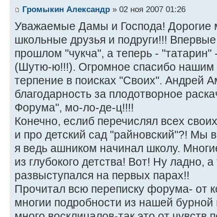
Громыкин Александр
» 02 ноя 2007 01:26
Уважаемые Дамы и Господа! Дорогие 
школьные друзья и подруги!!! Впервые
прошлом "чукча", а теперь - "татарин"
(Шутю-ю!!!). Огромное спасибо нашим 
терпение в поисках "Своих". Андрей А
благодарность за плодотворное раска
Форума", мо-ло-де-ц!!!!
Конечно, еслиб перечислял всех своих 
и про детский сад "райновский"?! Мы ве
я ведь ашником начинал школу. Мног
из глубокого детства! Вот! Ну ладно, а 
развыступался на первых парах!!
Прочитал всю переписку форума- от к
многии подробности из нашей бурной
много восклицалов-так это от чувств