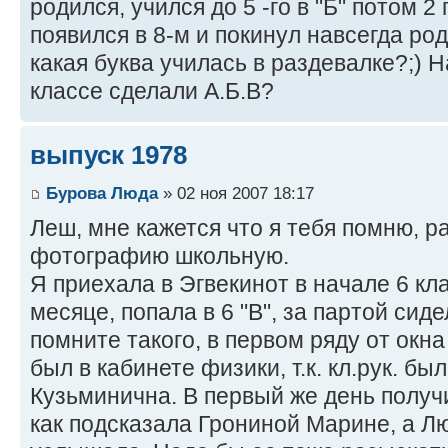
родился, учился до 5 -го в "Б" потом 2
появился в 8-м и покинул навсегда род
какая буква училась в раздевалке?;) Н
классе сделали А.Б.В?
выпуск 1978
Бурова Люда
» 02 ноя 2007 18:17
Леш, мне кажется что я тебя помню, р
фотографию школьную.
Я приехала в Эгвекинот в начале 6 кла
месяце, попала в 6 "В", за партой си
помните такого, в первом ряду от окна
был в кабинете физики, т.к. кл.рук. 
Кузьминична. В первый же день получи
как подсказала Грониной Марине, а 