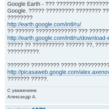
Google Earth - ??? ????????? ??????
Google. ????? ????????? ???????? ??
????????
http://earth.google.com/intl/ru/
?? ?????? ????????????? ??? ???????
http://earth.google.com/intl/ru/download-
????? ?? ?????????? ?????? ??, ????
??????????.
??????? ????????? ????? ??????????
http://picasaweb.google.com/alex.axeno
??????? ?????.
С уважением
Александр А.