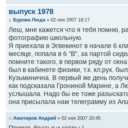
выпуск 1978
Бурова Люда
» 02 ноя 2007 18:17
Леш, мне кажется что я тебя помню, р
фотографию школьную.
Я приехала в Эгвекинот в начале 6 кла
месяце, попала в 6 "В", за партой си
помните такого, в первом ряду от окна
был в кабинете физики, т.к. кл.рук. 
Кузьминична. В первый же день получи
как подсказала Грониной Марине, а 
услышала. Надо бы ее тоже разыскать
она присылала нам телеграмму из Ап
Амитиров Андрей
» 02 ноя 2007 20:45
Привет, братья и сетры !