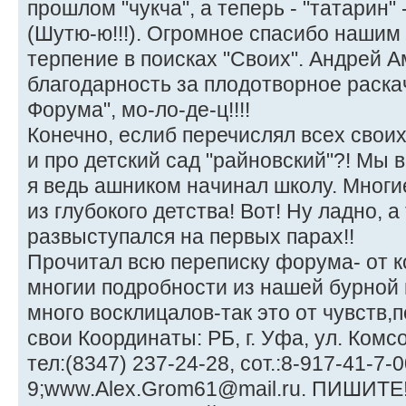
прошлом "чукча", а теперь - "татарин"
(Шутю-ю!!!). Огромное спасибо нашим 
терпение в поисках "Своих". Андрей А
благодарность за плодотворное раска
Форума", мо-ло-де-ц!!!!
Конечно, еслиб перечислял всех своих 
и про детский сад "райновский"?! Мы ве
я ведь ашником начинал школу. Мног
из глубокого детства! Вот! Ну ладно, а 
развыступался на первых парах!!
Прочитал всю переписку форума- от к
многии подробности из нашей бурной
много восклицалов-так это от чувств
свои Координаты: РБ, г. Уфа, ул. Комсо
тел:(8347) 237-24-28, сот.:8-917-41-7-0
9;www.Alex.Grom61@mail.ru. ПИШИТЕ!!!