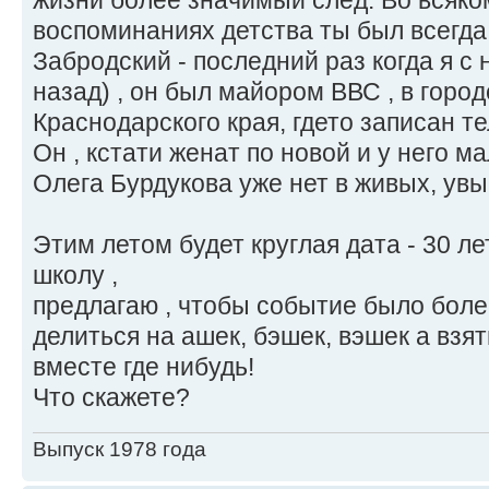
жизни более значимый след. Во всяко
воспоминаниях детства ты был всегда
Забродский - последний раз когда я с
назад) , он был майором ВВС , в город
Краснодарского края, гдето записан т
Он , кстати женат по новой и у него м
Олега Бурдукова уже нет в живых, увы
Этим летом будет круглая дата - 30 ле
школу ,
предлагаю , чтобы событие было бол
делиться на ашек, бэшек, вэшек а взят
вместе где нибудь!
Что скажете?
Выпуск 1978 года