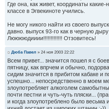
Где она, как живет, координаты какие-
классе в Эгвекиноте учились.
Не могу никого найти из своего выпус
давно. выпуск 93-го как в черную дыру 
Лююююдииии!!!!!!!!!!!!! Отзовитесь!
Дюба Павел
» 24 ноя 2003 22:22
Всем привет... значится пошел я с бо
пятницу, как впрчем и обычно, подорв
сидим значится в прибитом кабаке и 
успешно... непосредственно в моем м
злоупотребляет алкоголем самобытны
почти пестни и чуть-чуть пляски... (п
и когда злоупотреблено было весьма 
ихний достает из широких штанин :-))..