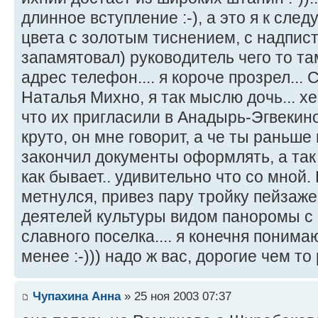
длинное вступление :-), а это я к сле
цвета с золотым тиснением, с надпис
запамятовал) руководитель чего то там
адрес телефон.... я короче прозрел...
Наталья Михно, я так мыслю дочь... хе 
что их пригласили в Анадырь-Эгвекинот
круто, он мне говорит, а че ты раньше 
закончил документы оформлять, а так 
как бывает.. удивительно что со мной.
метнулся, привез пару тройку пейзаж
деятелей культуры видом паноромы с 
славного поселка.... я конечня понимаю
менее :-))) надо ж вас, дорогие чем то 
Чупахина Анна
» 25 ноя 2003 07:37