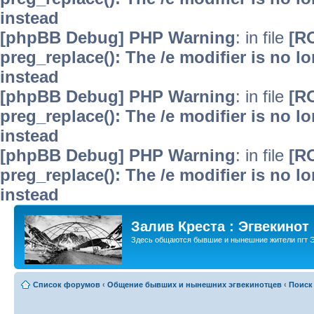
instead
[phpBB Debug] PHP Warning
: in file
[R
preg_replace(): The /e modifier is no 
instead
[phpBB Debug] PHP Warning
: in file
[R
preg_replace(): The /e modifier is no 
instead
[phpBB Debug] PHP Warning
: in file
[R
preg_replace(): The /e modifier is no 
instead
Залив Креста : Эгвекинот
Здесь общаются бывшие и нынешние жители пгт Э
Список форумов
‹
Общение бывших и нынешних эгвекинотцев
‹
Поиск