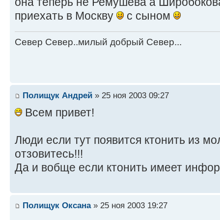
она теперь не Ремушева а Широбоко
приехать в Москву
с сыном
Север Север..милый добрый Север...
Полищук Андрей
» 25 ноя 2003 09:27
Всем привет!
Люди если тут появится ктонить из мо
отзовитесь!!!
Да и вобще если ктонить имеет инфо
Полищук Оксана
» 25 ноя 2003 19:27