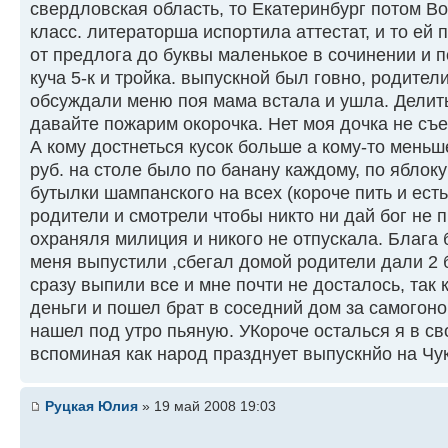
свердловская область, то Екатеринбург потом Во
класс. литераторша испортила аттестат, и то ей 
от предлога до буквы маленькое в сочинении и по
куча 5-к и тройка. выпускной был говно, родите
обсуждали меню поя мама встала и ушла. Делить 
давайте пожарим окорочка. Нет моя дочка не съ
А кому достнеться кусок больше а кому-то меньш
руб. на столе было по банану каждому, по яблокуи
бутылки шампанского на всех (короче пить и есть
родители и смотрели чтобы никто ни дай бог не 
охраняля милиция и никого не отпускала. Блага 
меня выпустили ,сбегал домой родители дали 2 б
сразу выпили все и мне почти не досталось, так 
деньги и пошел брат в соседний дом за самогоно
нашел под утро пьяную. УКороче осталься я в св
вспоминая как народ празднует выпускнйо на Чук
Руцкая Юлия
» 19 май 2008 19:03