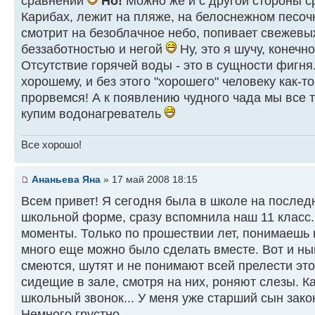
сравнении
Но!
Можно же и с другой стороны ср
Карибах, лежит на пляже, на белоснежном песоч
смотрит на безоблачное небо, попивает свежевы
беззаботностью и негой
Ну, это я шучу, конечно
Отсутствие горячей воды - это в сущности фигня
хорошему, и без этого "хорошего" человеку как-т
прорвемся! А к появлению чудного чада мы все т
купим водонагреватель
Все хорошо!
Ананьева Яна
» 17 май 2008 18:15
Всем привет! Я сегодня была в школе на послед
школьной форме, сразу вспомнила наш 11 класс.
моменты. Только по прошествии лет, понимаешь 
много еще можно было сделать вместе. Вот и ны
смеются, шутят и не понимают всей прелести это
сидещие в зале, смотря на них, роняют слезы. 
школьный звонок... У меня уже старший сын зако
Немного грустно.