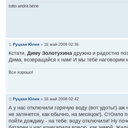
tutto andrà bène
Руцкая Юлия
» 16 май 2008 02:36
Кстати,
Диму Золотухина
дружно и радостно поз
Дима, возвращайся к нам! И мы тебе наговорим 
Все хорошо!
Руцкая Юлия
» 16 май 2008 02:42
А у нас отключили горячую воду (вот удоты!) аж
не затянется, как обычно, на месяцок!). СтОило 
пойти дождику - на тебе: воду отключили! Ну поч
батареи у нас кочегарили вовсю, как зимой. Жил