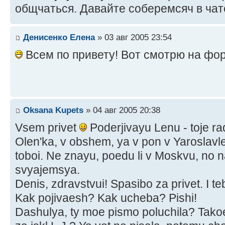
общчаться. Давайте соберемсяч в чат
Денисенко Елена
» 03 авг 2005 23:54
Всем по привету! Вот смотрю на фор
Oksana Kupets
» 04 авг 2005 20:38
Vsem privet
Poderjivayu Lenu - toje r
Olen'ka, v obshem, ya v pon v Yaroslavle
toboi. Ne znayu, poedu li v Moskvu, no
svyajemsya.
Denis, zdravstvui! Spasibo za privet. I te
Kak pojivaesh? Kak ucheba? Pishi!
Dashulya, ty moe pismo poluchila? Tako