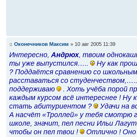
Оконечников Максим
» 10 авг 2005 11:39
Интересно,
Андрюх
, твоим однокаш
ты уже выпустился…..
Ну как прош
? Поддаётся сравнению со школьным
расставаться со студенчеством,….
поддерживаю
. Хоть учёба порой п
каждым курсом всё интереснее ! Ну 
стать абитуриентом ?
Удачи на в
А насчёт «Троллей» у тебя смотрю 
школе, значит, пел песни Ильи Лагут
чтобы он пел твои !
Отлично ! Оно 