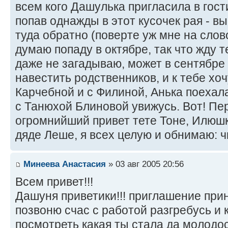
всем кого Дашулька пригласила в гост
попав однажды в этот кусочек рая - вы
туда обратно (поверте уж мне на слово
думаю попаду в октябре, так что жду т
даже не загадываю, может в сентябре 
навестить родственников, и к тебе хо
Карчебной и с Филиной, Анька поехал
с Танюхой Блиновой увижусь. Вот! Пе
огромнийший привет тете Тоне, Илюшк
дяде Леше, я всех целую и обнимаю: ч
Минеева Анастасия
» 03 авг 2005 20:56
Всем привет!!!
Дашуня приветики!!! приглашение при
позвоню счас с работой разгребусь и 
посмотреть какая ты стала да молодос