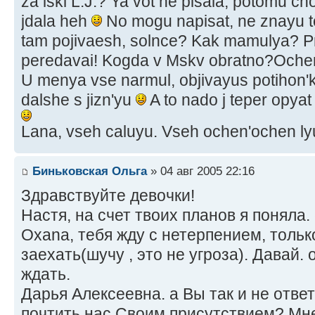
za iskl L.J.? Ya vot ne pisala, potomu ch
jdala heh
No mogu napisat, ne znayu t
tam pojivaesh, solnce? Kak mamulya? Pr
peredavai! Kogda v Mskv obratno?Ochen 
U menya vse narmul, objivayus potihon'k
dalshe s jizn'yu
A to nado j teper opya
Lana, vseh caluyu. Vseh ochen'ochen lyu
Биньковская Ольга
» 04 авг 2005 22:16
Здравствуйте девочки!
Настя, на счет твоих планов я поняла.
Oxana, тебя жду с нетерпением, тольк
заехать(шучу , это не угроза). Давай. 
ждать.
Дарья Алексеевна. а Вы так и не отве
почтить нас Своим присутствием? Мн