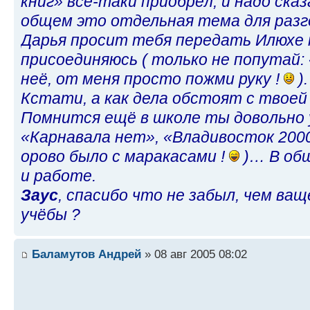
книг» всё-таки приобрёл, и надо ска
общем это отдельная тема для разго
Дарья просит тебя передать Илюхе 
присоединяюсь ( только не попутай: 
неё, от меня просто пожми руку !
).
Кстати, а как дела обстоят с твоей
Помнится ещё в школе ты довольно 
«Карнавала нет», «Владивосток 2000
орово было с маракасами !
)… В общ
и работе.
Заус
, спасибо что не забыл, чем ва
учёбы ?
Баламутов Андрей
» 08 авг 2005 08:02