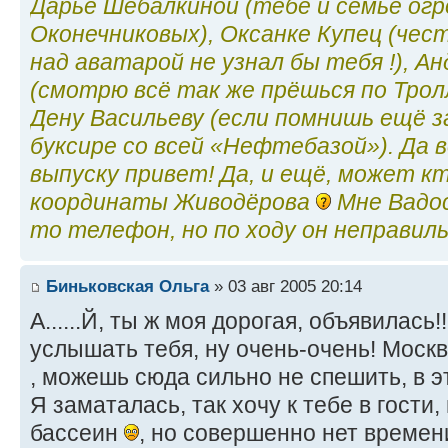
Дарье Шебалкиной (тебе и семье ог
Оконечниковых), Оксанке Купец (чес
над аватарой не узнал бы тебя !), 
(смотрю всё так же прёшься по Тролл
Дену Васильеву (если помнишь ещё з
буксире со всей «Нефтебазой»). Да 
выпуску привет! Да, и ещё, может к
координаты Живодёрова
Мне Вадос
то телефон, но по ходу он неправил
Биньковская Ольга
» 03 авг 2005 20:14
А......Й, ты ж моя дорогая, объявилась!!
услышать тебя, ну очень-очень! Москв
, можешь сюда сильно не спешить, в э
Я заматалась, так хочу к тебе в гости
бассеин
, но совершенно нет времен