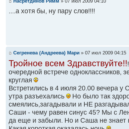
Насретдинов Римм
» 07 июл 2009 04:10
....а хотя бы, ну пару слов!!!!
Сегренева (Андреева) Мари
» 07 июл 2009 04:15
Тройное всем Здравствуйте!!
очередной встрече одноклассников, з
круглая
Встретились в 4 июля 20.00 вечера у 
утра разъехались
Но было так здоро
смеялись,загадывали и НЕ разгадывали
Саши - чему равен синус 45? Мы с Лен
да еще и забыли. Но и Саша не знает
Какая короткая оказалась ночь