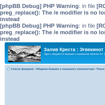
[phpBB Debug] PHP Warning
: in file
[R
preg_replace(): The /e modifier is no 
instead
[phpBB Debug] PHP Warning
: in file
[R
preg_replace(): The /e modifier is no 
instead
Залив Креста : Эгвекинот
Здесь общаются бывшие и нынешние жители пгт Э
Список форумов
‹
Общение бывших и нынешних эгвекинотцев
‹
Поиск