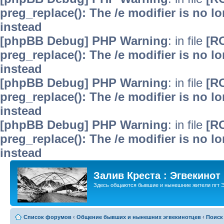
preg_replace(): The /e modifier is no 
instead
[phpBB Debug] PHP Warning
: in file
[R
preg_replace(): The /e modifier is no 
instead
[phpBB Debug] PHP Warning
: in file
[R
preg_replace(): The /e modifier is no 
instead
[phpBB Debug] PHP Warning
: in file
[R
preg_replace(): The /e modifier is no 
instead
Залив Креста : Эгвекинот
Здесь общаются бывшие и нынешние жители пгт Э
Список форумов
‹
Общение бывших и нынешних эгвекинотцев
‹
Поиск