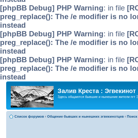
[phpBB Debug] PHP Warning
: in file
[R
preg_replace(): The /e modifier is no 
instead
[phpBB Debug] PHP Warning
: in file
[R
preg_replace(): The /e modifier is no 
instead
[phpBB Debug] PHP Warning
: in file
[R
preg_replace(): The /e modifier is no 
instead
Залив Креста : Эгвекинот
Здесь общаются бывшие и нынешние жители пгт Э
Список форумов
‹
Общение бывших и нынешних эгвекинотцев
‹
Поиск