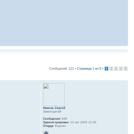
Сообщений: 121 •
Страница
1
из
5
•
1
2
3
4
5
Никель Сергей
Завсегдатай
Сообщения:
948
Зарегистрирован:
13 окт 2003 12:20
Откуда:
Берлин