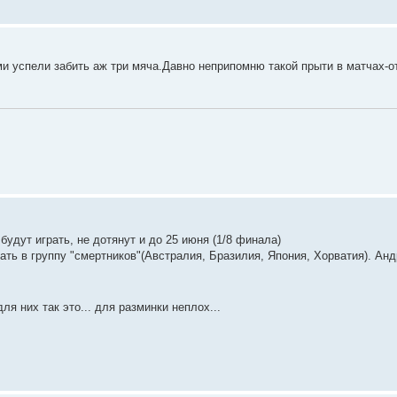
и успели забить аж три мяча.Давно неприпомню такой прыти в матчах-о
удут играть, не дотянут и до 25 июня (1/8 финала)
ать в группу "смертников"(Австралия, Бразилия, Япония, Хорватия). Ан
я них так это... для разминки неплох...