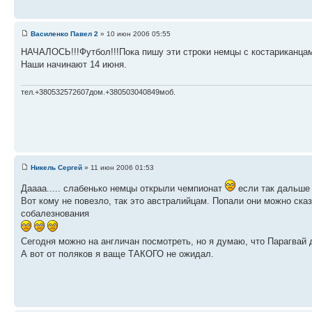
Василенко Павел 2
» 10 июн 2006 05:55
НАЧАЛОСЬ!!!Футбол!!!Пока пишу эти строки немцы с костариканцам
Наши начинают 14 июня.
тел.+380532572607дом.+380503040849моб.
Никель Сергей
» 11 июн 2006 01:53
Даааа..... слабенько немцы открыли чемпионат
если так дальше б
Вот кому не повезло, так это австралийцам. Попали они можно сказ
собалезнования
Сегодня можно на англичан посмотреть, но я думаю, что Парагвай дл
А вот от поляков я ваще ТАКОГО не ожидал.