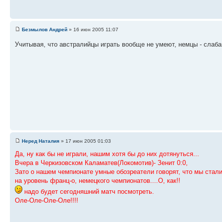
Безмылов Андрей
» 16 июн 2005 11:07
Учитывая, что австралийцы играть вообще не умеют, немцы - слаб
Неред Наталия
» 17 июн 2005 01:03
Да, ну как бы не играли, нашим хотя бы до них дотянуться...
Вчера в Черкизовском Каламатев(Локомотив)- Зенит 0:0,
Зато о нашем чемпионате умные обозреатели говорят, что мы стал
на уровень франц-о, немецкого чемпионатов....О, как!!
надо будет сегодняшний матч посмотреть.
Оле-Оле-Оле-Оле!!!!