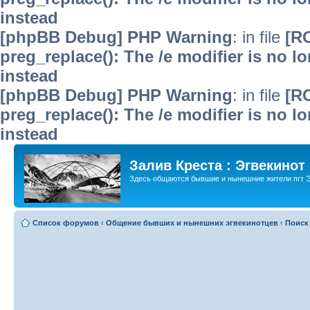
instead
[phpBB Debug] PHP Warning
: in file
[R
preg_replace(): The /e modifier is no 
instead
[phpBB Debug] PHP Warning
: in file
[R
preg_replace(): The /e modifier is no 
instead
Залив Креста : Эгвекинот
Здесь общаются бывшие и нынешние жители пгт Э
Список форумов
‹
Общение бывших и нынешних эгвекинотцев
‹
Поиск