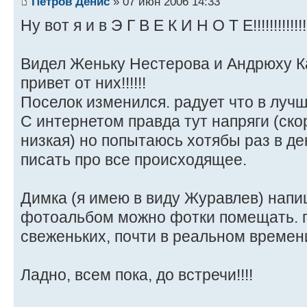
Петров Денис
» 07 июн 2006 14:33
Ну вот я и в Э Г В Е К И Н О Т Е!!!!!!!!!!!!!!!!!!
Видел Женьку Нестерова и Андрюху К
привет от них!!!!!!
Поселок изменился. радует что в лучш
С интернетом правда тут напряги (ско
низкая) но попытаюсь хотябы раз в д
писать про все происходящее.
Димка (я имею в виду Журавлев) напи
фотоальбом можно фотки помещать. 
свеженьких, почти в реальном времен
Ладно, всем пока, до встречи!!!!