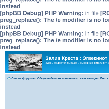
instead
[phpBB Debug] PHP Warning
: in file
[R
preg_replace(): The /e modifier is no 
instead
[phpBB Debug] PHP Warning
: in file
[R
preg_replace(): The /e modifier is no 
instead
Залив Креста : Эгвекинот
Здесь общаются бывшие и нынешние жители пгт Э
Список форумов
‹
Общение бывших и нынешних эгвекинотцев
‹
Поиск