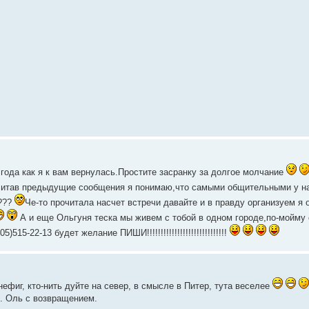
 года как я к вам вернулась.Простите засранку за долгое молчание
итав предыдущие сообщения я понимаю,что самыми общительными у н
ь???
Че-то прочитала насчет встречи давайте и в правду организуем я 
А и еще Ольгуня теска мы живем с тобой в одном городе,по-мойму
5-22-13 будет желание ПИШИ!!!!!!!!!!!!!!!!!!!!!!!!!!!!!
ефиг, кто-нить дуйте на север, в смысле в Питер, тута веселее
.. Оль с возвращением.