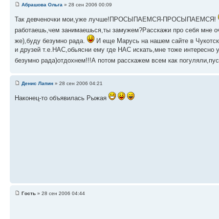
Абрашова Ольга
» 28 сен 2006 00:09
Так девченочки мои,уже лучше!ПРОСЫПАЕМСЯ-ПРОСЫПАЕМСЯ!
работаешь,чем занимаешься,ты замужем?Расскажи про себя мне о
же),буду безумно рада.
И еще Марусь на нашем сайте в Чукотск
и друзей т.е.НАС,обьясни ему где НАС искать,мне тоже интересно
безумно рада)отдохнем!!!А потом расскажем всем как погуляли
Денис Лапин
» 28 сен 2006 04:21
Наконец-то объявилась Рыжая
Гость
» 28 сен 2006 04:44