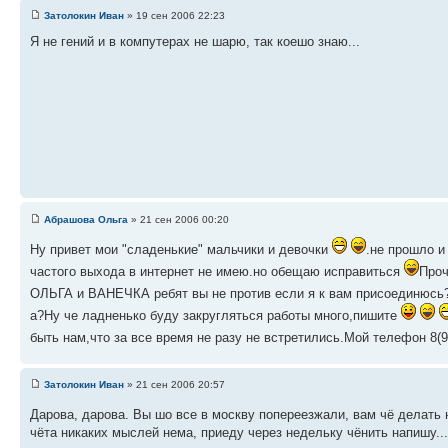
Затолокин Иван
» 19 сен 2006 22:23
Я не гений и в компутерах не шарю, так коешо знаю...
Абрашова Ольга
» 21 сен 2006 00:20
Ну привет мои "сладенькие" мальчики и девочки
.не прошло и
частого выхода в интернет не имею.но обещаю исправиться
Проч
ОЛЬГА и ВАНЕЧКА ребят вы не против если я к вам присоединюс
а?Ну че ладненько буду закругляться работы много,пишите
быть нам,что за все время не разу не встретились.Мой телефон 8(905)51
Затолокин Иван
» 21 сен 2006 20:57
Дарова, дарова. Вы шо все в москву попереезжали, вам чё делать н
чёта никаких мыслей нема, приеду через недельку чёнить напишу..