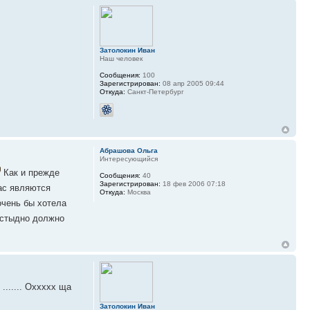
Затолокин Иван
Наш человек
Сообщения:
100
Зарегистрирован:
08 апр 2005 09:44
Откуда:
Санкт-Петербург
Абрашова Ольга
Интересующийся
Как и прежде
Сообщения:
40
Зарегистрирован:
18 фев 2006 07:18
ас являются
Откуда:
Москва
очень бы хотела
 стыдно должно
....... Оххххх ща
Затолокин Иван