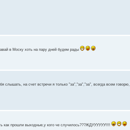
авай в Моску хоть на пару дней будем рады
я слышать, на счет встречи я только "за","за","за", всегда всем говорю
ть как прошли выходные,у кого че случилось???ЖДУУУУУУ!!!!