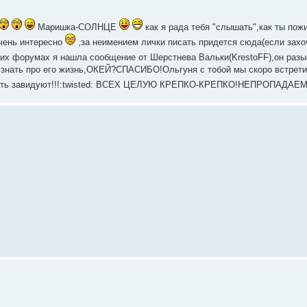
Маришка-СОЛНЦЕ
как я рада тебя "слышать",как ты пож
чень интересно
,за неимением лички писать придется сюда(если захо
их форумах я нашла сообщение от Шерстнева Вальки(KrestoFF),он разы
 узнать про его жизнь,ОКЕЙ?СПАСИБО!Ольгуня с тобой мы скоро встрет
,пусть завидуют!!!:twisted: ВСЕХ ЦЕЛУЮ КРЕПКО-КРЕПКО!НЕПРОПАДАЕМ