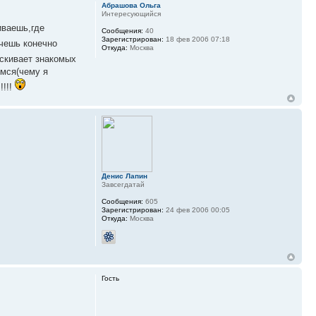
Абрашова Ольга
Интересующийся
иваешь,где
Сообщения:
40
Зарегистрирован:
18 фев 2006 07:18
чешь конечно
Откуда:
Москва
скивает знакомых
имся(чему я
!!!!
Денис Лапин
Завсегдатай
Сообщения:
605
Зарегистрирован:
24 фев 2006 00:05
Откуда:
Москва
Гость