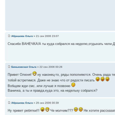
Абрашова Ольга
» 21 сен 2006 23:07
Спасибо ВАНЕЧКА!А ты куда собрался на неделю,отдыхать чели.Д
Биньковская Ольга
» 22 сен 2006 00:26
Привет Олюня!
ну наконец-то, ряды пополняются. Очень рада теб
тобой встретимся. Даже не знаю что от радости писать
Вобщем жди смс..или лучше я позвоню
Ваничка, а ты и правда,куда это, на недельку собрался?
Абрашова Ольга
» 26 сен 2006 00:39
Ну привет ребятки!!!
Че молчим???
Не хотите рассказа