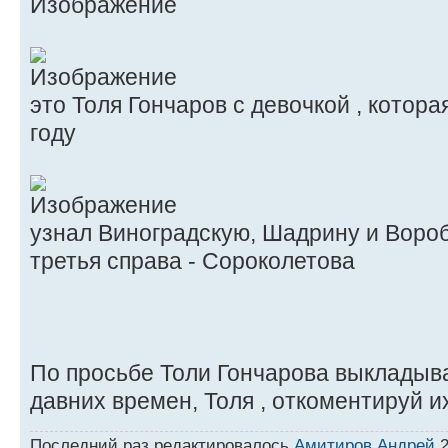
это Толя Гончаров с девочкой , котора
году
узнал Виноградскую, Шадрину и Вороб
третья справа - Сороколетова
По просьбе Толи Гончарова выкладыв
давних времен, Толя , откоментируй их
Последний раз редактировалось
Амитиров Андрей
2