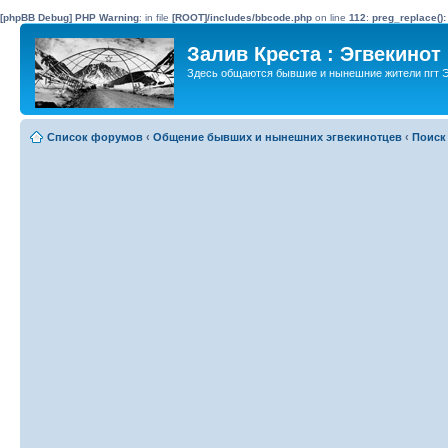
[phpBB Debug] PHP Warning
: in file
[ROOT]/includes/bbcode.php
on line
112
:
preg_replace():
Залив Креста : Эгвекинот
Здесь общаются бывшие и нынешние жители пгт Э
Список форумов
‹
Общение бывших и нынешних эгвекинотцев
‹
Поиск