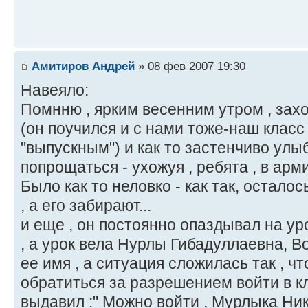
Амитиров Андрей
» 08 фев 2007 19:30
Навеяло:
Помнню , ярким весенним утром , захо
(он поучился и с нами тоже-наш класс
"выпускным") и как то застенчиво улыб
попрощаться - ухожуя , ребята , в арм
Было как то неловко - как так, остало
, а его забирают...
и еще , он постоянно опаздывал на уро
, а урок вела Нурлы Гибадуллаевна, В
ее имя , а ситуация сложилась так , ч
обратиться за разрешением войти в кл
выдавил :" Можно войти , Мурлыка Ни