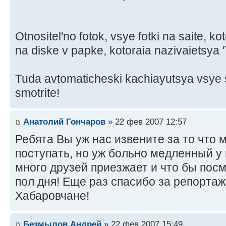
Otnositel'no fotok, vsye fotki na saite, kot
na diske v papke, kotoraia nazivaietsya '
Tuda avtomaticheski kachiayutsya vsye sai
smotrite!
Анатолий Гончаров
» 22 фев 2007 12:57
Ребята Вы уж нас извените за то что 
поступать, но уж больно медленный у
много друзей приезжает и что бы пос
пол дня! Еще раз спасибо за репортаж
Хабаровчане!
Безмылов Андрей
» 22 фев 2007 15:49