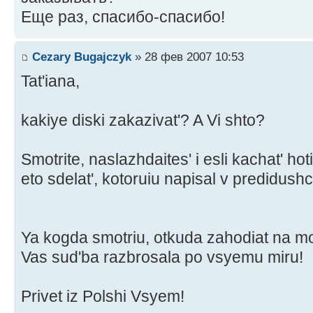
Еще раз, спасибо-спасибо!
Cezary Bugajczyk
» 28 фев 2007 10:53
Tat'iana,
kakiye diski zakazivat'? A Vi shto?
Smotrite, naslazhdaites' i esli kachat' hot
eto sdelat', kotoruiu napisal v predidus
Ya kogda smotriu, otkuda zahodiat na moi 
Vas sud'ba razbrosala po vsyemu miru!
Privet iz Polshi Vsyem!