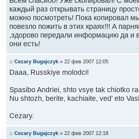
Всем спасибо! Уже скопировал! С мое
каждый раз открывать страницу просто 
можно посмотреть! Пока копировал мы
повезло пожить в этих краях!!! А парн
,здорово передали информацию да и в
они есть!
Cezary Bugajczyk
» 22 фев 2007 12:05
Daaa, Russkiye molodci!
Spasibo Andriei, shto vsye tak chiotko r
Nu shtozh, berite, kachiaite, ved' eto Va
Cezary.
Cezary Bugajczyk
» 22 фев 2007 12:18