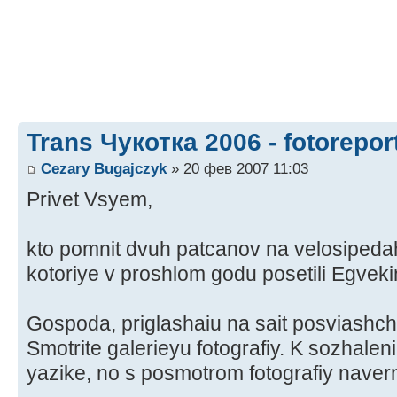
Trans Чукотка 2006 - fotorepor
Cezary Bugajczyk
» 20 фев 2007 11:03
Privet Vsyem,
kto pomnit dvuh patcanov na velosipeda
kotoriye v proshlom godu posetili Egveki
Gospoda, priglashaiu na sait posviashc
Smotrite galerieyu fotografiy. K sozhale
yazike, no s posmotrom fotografiy naver