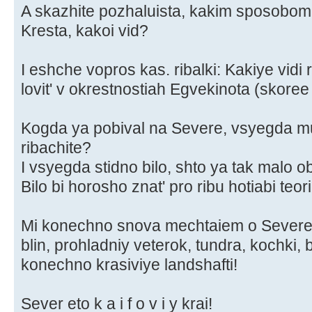
A skazhite pozhaluista, kakim sposobom
Kresta, kakoi vid?
I eshche vopros kas. ribalki: Kakiye vidi 
lovit' v okrestnostiah Egvekinota (skoree
Kogda ya pobival na Severe, vsyegda muz
ribachite?
I vsyegda stidno bilo, shto ya tak malo o
Bilo bi horosho znat' pro ribu hotiabi teor
Mi konechno snova mechtaiem o Severe,
blin, prohladniy veterok, tundra, kochki, 
konechno krasiviye landshafti!
Sever eto k a i f o v i y krai!