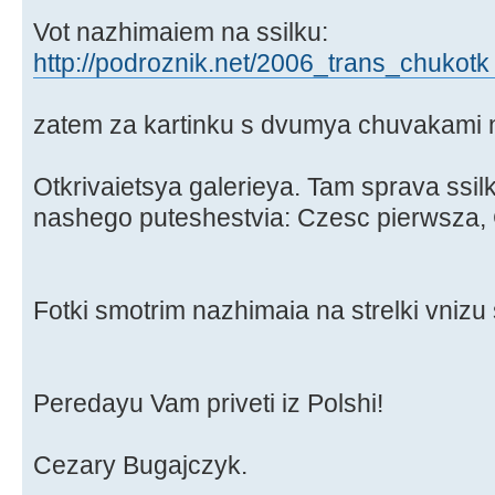
Vot nazhimaiem na ssilku:
http://podroznik.net/2006_trans_chukotk 
zatem za kartinku s dvumya chuvakami n
Otkrivaietsya galerieya. Tam sprava ssilki
nashego puteshestvia: Czesc pierwsza, 
Fotki smotrim nazhimaia na strelki vnizu
Peredayu Vam priveti iz Polshi!
Cezary Bugajczyk.