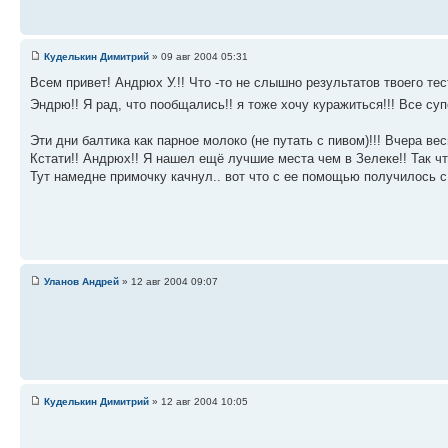
Куделькин Димитрий
» 09 авг 2004 05:31
Всем привет! Андрюх У.!! Что -то не слышно результатов твоего те
Эндрю!! Я рад, что пообщались!! я тоже хочу куражиться!!! Все су
Эти дни балтика как парное молоко (не путать с пивом)!!! Вчера ве
Кстати!! Андрюх!! Я нашел ещё лучшие места чем в Зелеке!! Так что
Тут намедне примочку качнул.. вот что с ее помощью получилось
Уланов Андрей
» 12 авг 2004 09:07
Куделькин Димитрий
» 12 авг 2004 10:05