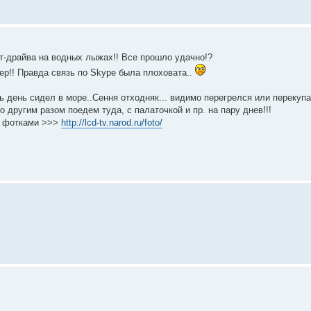
ст-драйва на водных лыжах!! Все прошло удачно!?
пер!! Правда связь по Skype была плоховата..
сь день сидел в море..Сення отходняк... видимо перегрелся или перекупа
 другим разом поедем туда, с палаточкой и пр. на пару днев!!!
 с фотками >>>
http://lcd-tv.narod.ru/foto/