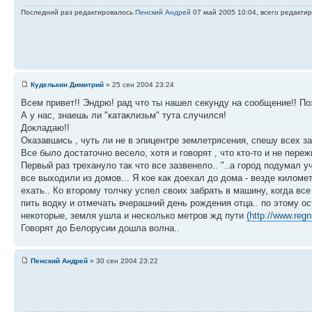
Последний раз редактировалось
Пенский Андрей
07 май 2005 10:04, всего редактир
Куделькин Димитрий
» 25 сен 2004 23:24
Всем привет!! Эндрю! рад что ты нашел секунду на сообщение!! По
А у нас, знаешь ли "катаклизьм" тута случился!
Докладаю!!
Оказавшись , чуть ли не в эпицентре землетрясения, спешу всех з
Все было достаточно весело, хотя и говорят , что кто-то и не переж
Первый раз трехануло так что все зазвенело.. "..а город подумал 
все выходили из домов... Я кое как доехал до дома - везде килом
ехать.. Ко второму толчку успел своих забрать в машину, когда в
пить водку и отмечать вчерашний день рождения отца.. по этому ос
некоторые, земля ушла и несколько метров жд пути
(
http://www.reg
Говорят до Белорусии дошла волна..
Пенский Андрей
» 30 сен 2004 23:22