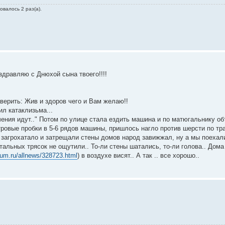
овалось 2 раз(а).
здравляю с Днюхой сына твоего!!!!
аверить: Жив и здоров чего и Вам желаю!!
ил катаклизьма...
учения идут.." Потом по улице стала ездить машина и по матюгальнику об
етровые пробки в 5-6 рядов машины, пришлось нагло против шерсти по тр
се загрохатало и затрещали стены домов народ завижжал, ну а мы поехал
тальных трясок не ощутили.. То-ли стены шатались, то-ли голова.. Дом
num.ru/allnews/328723.html
) в воздухе висят.. А так .. все хорошо..