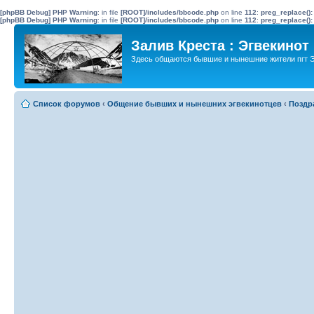
[phpBB Debug] PHP Warning
: in file
[ROOT]/includes/bbcode.php
on line
112
:
preg_replace():
[phpBB Debug] PHP Warning
: in file
[ROOT]/includes/bbcode.php
on line
112
:
preg_replace():
Залив Креста : Эгвекинот
Здесь общаются бывшие и нынешние жители пгт Э
Список форумов
‹
Общение бывших и нынешних эгвекинотцев
‹
Поздр