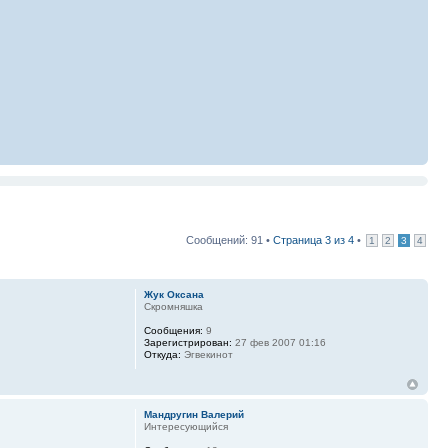
Сообщений: 91 •
Страница
3
из
4
•
1
2
3
4
Жук Оксана
Скромняшка
Сообщения:
9
Зарегистрирован:
27 фев 2007 01:16
Откуда:
Эгвекинот
Мандругин Валерий
Интересующийся