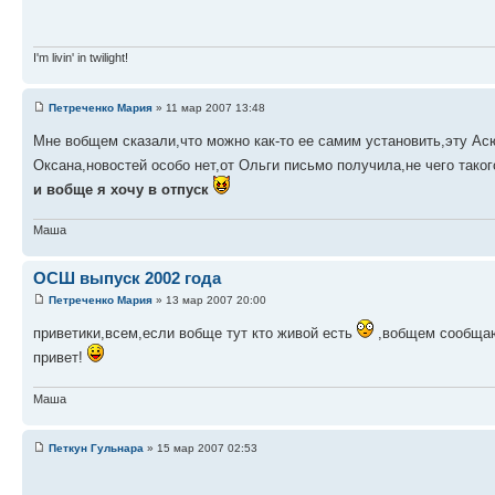
I'm livin' in twilight!
Петреченко Мария
» 11 мар 2007 13:48
Мне вобщем сказали,что можно как-то ее самим установить,эту Асю
Оксана,новостей особо нет,от Ольги письмо получила,не чего тако
и вобще я хочу в отпуск
Маша
ОСШ выпуск 2002 года
Петреченко Мария
» 13 мар 2007 20:00
приветики,всем,если вобще тут кто живой есть
,вобщем сообщаю:
привет!
Маша
Петкун Гульнара
» 15 мар 2007 02:53