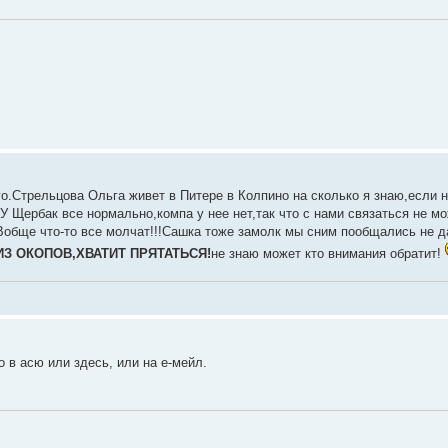
ого.Стрельцова Ольга живет в Питере в Колпино на сколько я знаю,если 
 Щербак все нормально,компа у нее нет,так что с нами связаться не мо
 :Вобще что-то все молчат!!!Сашка тоже замолк мы сним пообщались не д
З ОКОПОВ,ХВАТИТ ПРЯТАТЬСЯ!
не знаю может кто внимания обратит!
 в асю или здесь, или на е-мейл.