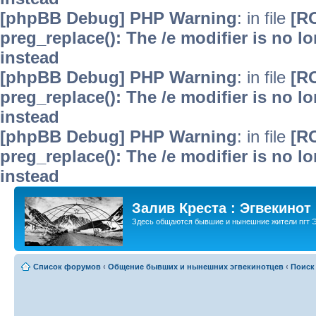
[phpBB Debug] PHP Warning
: in file
[R
preg_replace(): The /e modifier is no 
instead
[phpBB Debug] PHP Warning
: in file
[R
preg_replace(): The /e modifier is no 
instead
[phpBB Debug] PHP Warning
: in file
[R
preg_replace(): The /e modifier is no 
instead
Залив Креста : Эгвекинот
Здесь общаются бывшие и нынешние жители пгт Э
Список форумов
‹
Общение бывших и нынешних эгвекинотцев
‹
Поиск