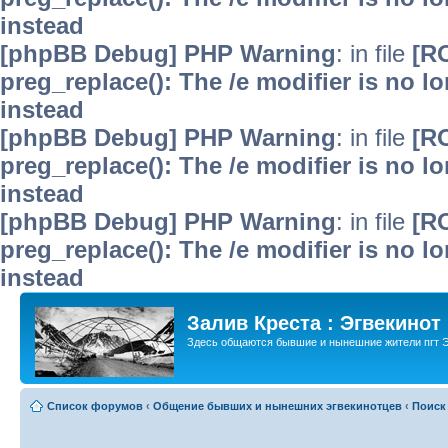
instead
[phpBB Debug] PHP Warning
: in file
[R
preg_replace(): The /e modifier is no 
instead
[phpBB Debug] PHP Warning
: in file
[R
preg_replace(): The /e modifier is no 
instead
[phpBB Debug] PHP Warning
: in file
[R
preg_replace(): The /e modifier is no 
instead
Залив Креста : Эгвекинот
Здесь общаются бывшие и нынешние жители пгт Э
Список форумов
‹
Общение бывших и нынешних эгвекинотцев
‹
Поиск