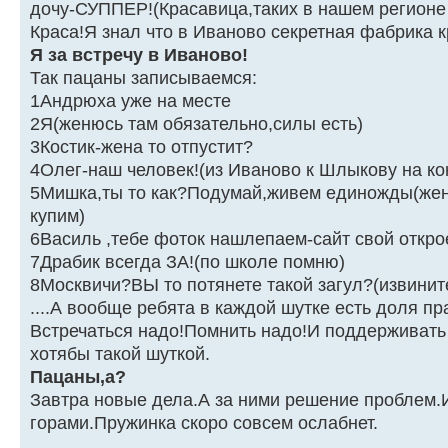
дочу-СУППЕР!(Красавица,таких в нашем регионе 
Краса!Я знал что в Иваново секретная фабрика к
Я за встречу в Иваново!
Так пацаны записываемся:
1Андрюха уже на месте
2Я(женюсь там обязательно,силы есть)
3Костик-жена то отпустит?
4Олег-наш человек!(из Иваново к Шлыкову на кон
5Мишка,ты то как?Подумай,живем единожды(жене
купим)
6Василь ,тебе фоток нашлепаем-сайт свой откр
7Драбик всегда ЗА!(по школе помню)
8Москвичи?ВЫ то потянете такой загул?(извинит
....А вообще ребята в каждой шутке есть доля пр
Встречаться надо!Помнить надо!И поддерживать 
хотябы такой шуткой.
Пацаны,а?
Завтра новые дела.А за ними решение проблем.И
горами.Пружинка скоро совсем ослабнет.