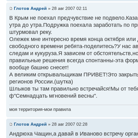
Глотов Андрей
» 28 авг 2007 02:11
В Крым не поехал предчувствие не подвело.Казан
утра до утра.Подружка поехала заработать по п
штурмовал реку.
Олежек мне интересно время конца октября или 
свободного времени ребята-поделитесь?У нас а
следам и кукуруза.Я зависем от обстоятельств,
правильные решения всегда спонтанны-эта форму
вообще башню снесет!
А великим открывальщикам ПРИВЕТ!Это закрыты
регионов России.(шутка)
Шлыков ты там правильно встречайся!Мы от тебя
ф"Семнадцать мгновений весны".
моя территория-мои правила
Глотов Андрей
» 28 авг 2007 02:28
Андрюха Чащин,а давай в Иваново встречу орга