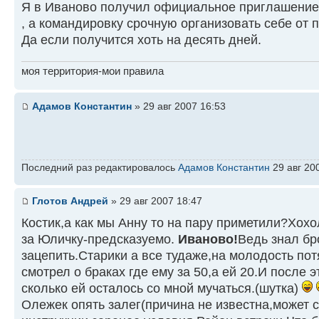
Я в Иваново получил официальное приглашение!
, а командировку срочную организовать себе от 
Да если получится хоть на десять дней.
моя территория-мои правила
Адамов Константин
» 29 авг 2007 16:53
Последний раз редактировалось
Адамов Константин
29 авг 200
Глотов Андрей
» 29 авг 2007 18:47
Костик,а как мы Анну то на пару приметили?Хох
за Юличку-предсказуемо.
Иваново!
Ведь знал бр
зацепить.Старики а все тудаже,на молодость пот
смотрел о браках где ему за 50,а ей 20.И после 
сколько ей осталось со мной мучаться.(шутка)
Олежек опять залег(причина не известна,может 