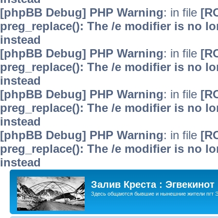
[phpBB Debug] PHP Warning
: in file
[R
preg_replace(): The /e modifier is no 
instead
[phpBB Debug] PHP Warning
: in file
[R
preg_replace(): The /e modifier is no 
instead
[phpBB Debug] PHP Warning
: in file
[R
preg_replace(): The /e modifier is no 
instead
[phpBB Debug] PHP Warning
: in file
[R
preg_replace(): The /e modifier is no 
instead
Залив Креста : Эгвекинот
Здесь общаются бывшие и нынешние жители пгт Э