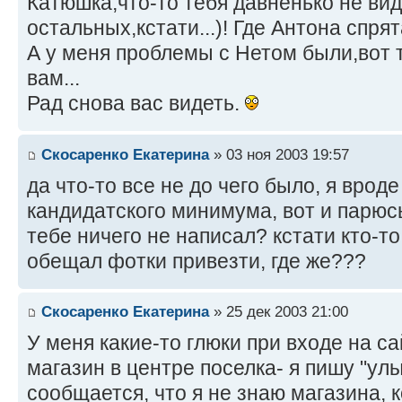
Катюшка,что-то тебя давненько не видн
остальных,кстати...)! Где Антона спря
А у меня проблемы с Нетом были,вот т
вам...
Рад снова вас видеть.
Скосаренко Екатерина
» 03 ноя 2003 19:57
да что-то все не до чего было, я врод
кандидатского минимума, вот и парюсь.
тебе ничего не написал? кстати кто-т
обещал фотки привезти, где же???
Скосаренко Екатерина
» 25 дек 2003 21:00
У меня какие-то глюки при входе на са
магазин в центре поселка- я пишу "улы
сообщается, что я не знаю магазина, 