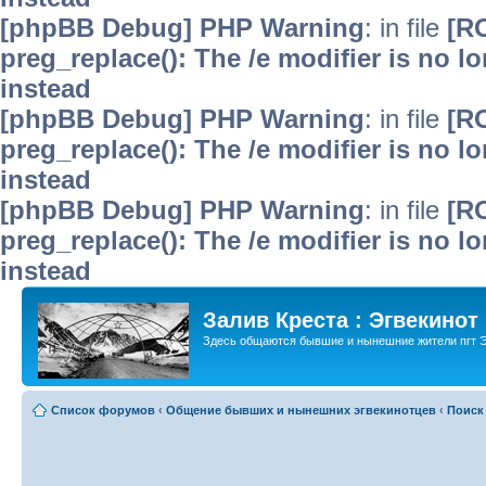
[phpBB Debug] PHP Warning
: in file
[R
preg_replace(): The /e modifier is no 
instead
[phpBB Debug] PHP Warning
: in file
[R
preg_replace(): The /e modifier is no 
instead
[phpBB Debug] PHP Warning
: in file
[R
preg_replace(): The /e modifier is no 
instead
Залив Креста : Эгвекинот
Здесь общаются бывшие и нынешние жители пгт Э
Список форумов
‹
Общение бывших и нынешних эгвекинотцев
‹
Поиск