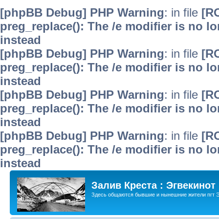
[phpBB Debug] PHP Warning
: in file
[R
preg_replace(): The /e modifier is no 
instead
[phpBB Debug] PHP Warning
: in file
[R
preg_replace(): The /e modifier is no 
instead
[phpBB Debug] PHP Warning
: in file
[R
preg_replace(): The /e modifier is no 
instead
[phpBB Debug] PHP Warning
: in file
[R
preg_replace(): The /e modifier is no 
instead
Залив Креста : Эгвекинот
Здесь общаются бывшие и нынешние жители пгт Э