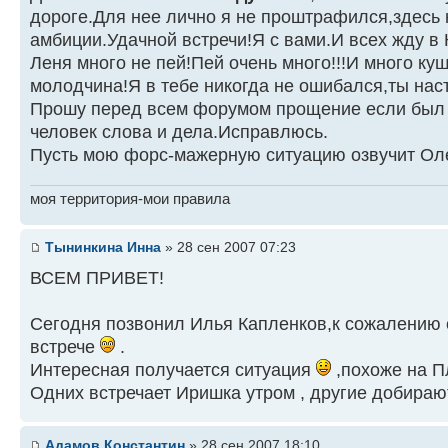
дороге.Для нее лично я не проштрафился,здесь
амбиции.Удачной встречи!Я с вами.И всех жду в
Леня много не пей!Пей очень много!!!И много к
молодчина!Я в тебе никогда не ошибался,ты нас
Прошу перед всем форумом прощение если был 
человек слова и дела.Исправлюсь.
Пусть мою форс-мажерную ситуацию озвучит Ол
моя территория-мои правила
Тынинкина Инна
» 28 сен 2007 07:23
ВСЕМ ПРИВЕТ!
Сегодня позвонил Илья Капленков,к сожалению о
встрече
.
Интересная получается ситуация
,похоже на П
Одних встречает Иришка утром , другие добирают
Адамов Константин
» 28 сен 2007 18:10