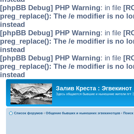
[phpBB Debug] PHP Warning
: in file
[R
preg_replace(): The /e modifier is no 
instead
[phpBB Debug] PHP Warning
: in file
[R
preg_replace(): The /e modifier is no 
instead
[phpBB Debug] PHP Warning
: in file
[R
preg_replace(): The /e modifier is no 
instead
Залив Креста : Эгвекинот
Здесь общаются бывшие и нынешние жители пгт Э
Список форумов
‹
Общение бывших и нынешних эгвекинотцев
‹
Поиск