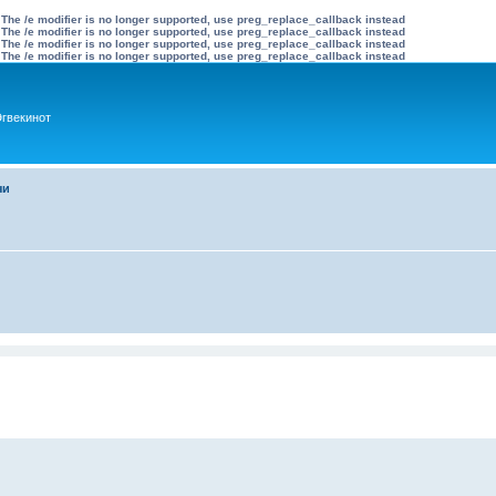
 The /e modifier is no longer supported, use preg_replace_callback instead
 The /e modifier is no longer supported, use preg_replace_callback instead
 The /e modifier is no longer supported, use preg_replace_callback instead
 The /e modifier is no longer supported, use preg_replace_callback instead
гвекинот
чи