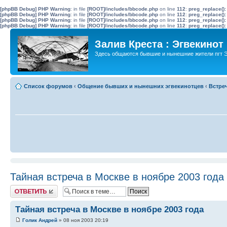
[phpBB Debug] PHP Warning
: in file
[ROOT]/includes/bbcode.php
on line
112
:
preg_replace():
[phpBB Debug] PHP Warning
: in file
[ROOT]/includes/bbcode.php
on line
112
:
preg_replace():
[phpBB Debug] PHP Warning
: in file
[ROOT]/includes/bbcode.php
on line
112
:
preg_replace():
[phpBB Debug] PHP Warning
: in file
[ROOT]/includes/bbcode.php
on line
112
:
preg_replace():
Залив Креста : Эгвекинот
Здесь общаются бывшие и нынешние жители пгт Э
Список форумов
‹
Общение бывших и нынешних эгвекинотцев
‹
Встре
Тайная встреча в Москве в ноябре 2003 года
Ответить
Тайная встреча в Москве в ноябре 2003 года
Голик Андрей
» 08 ноя 2003 20:19