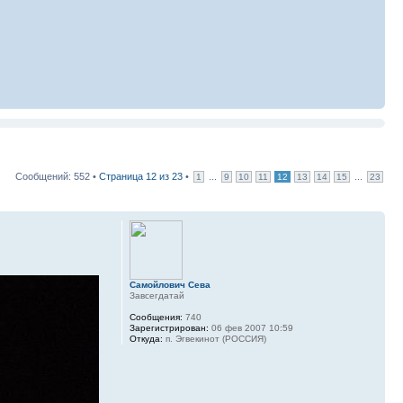
Сообщений: 552 •
Страница
12
из
23
•
...
...
1
9
10
11
12
13
14
15
23
Самойлович Сева
Завсегдатай
Сообщения:
740
Зарегистрирован:
06 фев 2007 10:59
Откуда:
п. Эгвекинот (РОССИЯ)