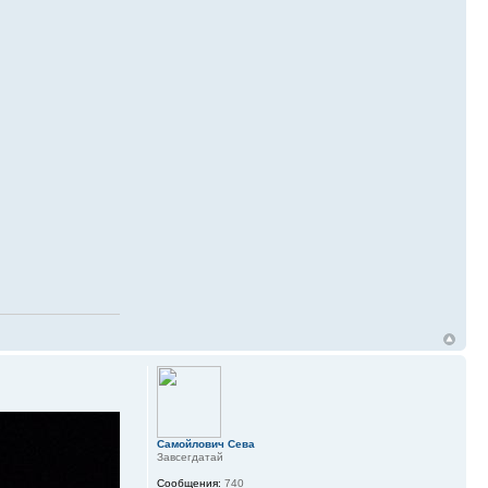
Самойлович Сева
Завсегдатай
Сообщения:
740