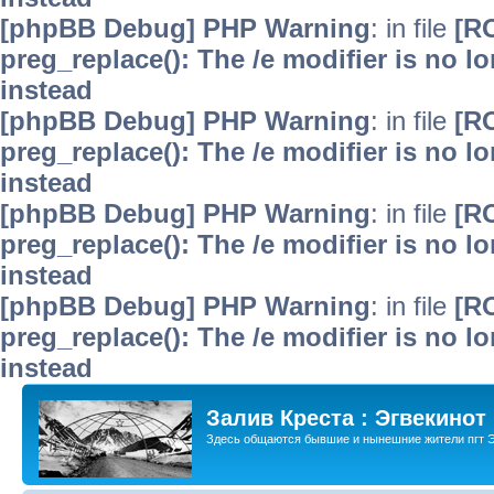
[phpBB Debug] PHP Warning
: in file
[R
preg_replace(): The /e modifier is no 
instead
[phpBB Debug] PHP Warning
: in file
[R
preg_replace(): The /e modifier is no 
instead
[phpBB Debug] PHP Warning
: in file
[R
preg_replace(): The /e modifier is no 
instead
[phpBB Debug] PHP Warning
: in file
[R
preg_replace(): The /e modifier is no 
instead
Залив Креста : Эгвекинот
Здесь общаются бывшие и нынешние жители пгт Э