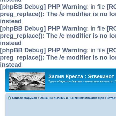
[phpBB Debug] PHP Warning
: in file
[R
preg_replace(): The /e modifier is no 
instead
[phpBB Debug] PHP Warning
: in file
[R
preg_replace(): The /e modifier is no 
instead
[phpBB Debug] PHP Warning
: in file
[R
preg_replace(): The /e modifier is no 
instead
Залив Креста : Эгвекинот
Здесь общаются бывшие и нынешние жители пгт Э
Список форумов
‹
Общение бывших и нынешних эгвекинотцев
‹
Встре