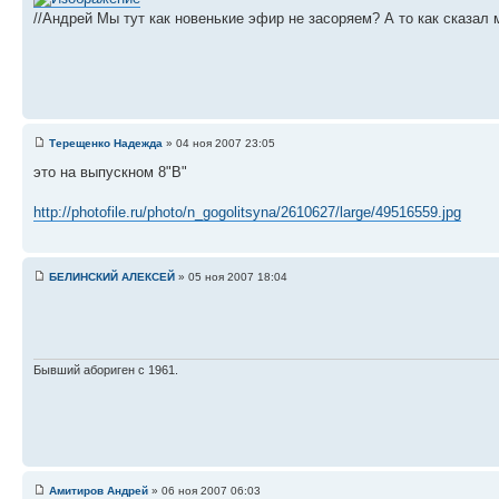
//Андрей Мы тут как новенькие эфир не засоряем? А то как сказ
Терещенко Надежда
» 04 ноя 2007 23:05
это на выпускном 8"В"
http://photofile.ru/photo/n_gogolitsyna/2610627/large/49516559.jpg
БЕЛИНСКИЙ АЛЕКСЕЙ
» 05 ноя 2007 18:04
Бывший абориген с 1961.
Амитиров Андрей
» 06 ноя 2007 06:03