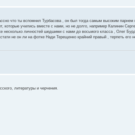
лассно что ты вспомнил Турбасова , он был тогда самым высоким парнем
, которые учились вместе с нами, но не долго, например Калинин Сергей
к же несколько личностей шедшими с нами до восьмого класса , Олег Бур
ати не он ли на фотке Нади Терещенко крайний правый , терпеть его не
сского, литературы и черчения.