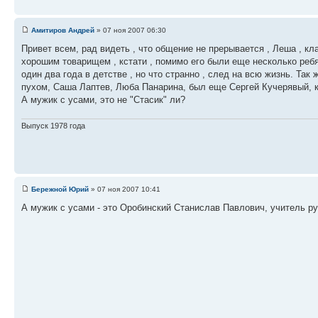
Амитиров Андрей
» 07 ноя 2007 06:30
Привет всем, рад видеть , что общение не прерывается , Леша , к
хорошим товарищем , кстати , помимо его были еще несколько ребят
один два года в детстве , но что странно , след на всю жизнь. Та
пухом, Саша Лаптев, Люба Панарина, был еще Сергей Кучерявый, кст
А мужик с усами, это не "Стасик" ли?
Выпуск 1978 года
Бережной Юрий
» 07 ноя 2007 10:41
А мужик с усами - это Оробинский Станислав Павлович, учитель ру