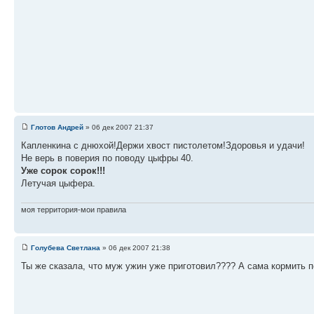
Глотов Андрей
» 06 дек 2007 21:37
Капленкина с днюхой!Держи хвост пистолетом!Здоровья и удачи!
Не верь в поверия по поводу цыфры 40.
Уже сорок сорок!!!
Летучая цыфера.
моя территория-мои правила
Голубева Светлана
» 06 дек 2007 21:38
Ты же сказала, что муж ужин уже приготовил???? А сама кормить п