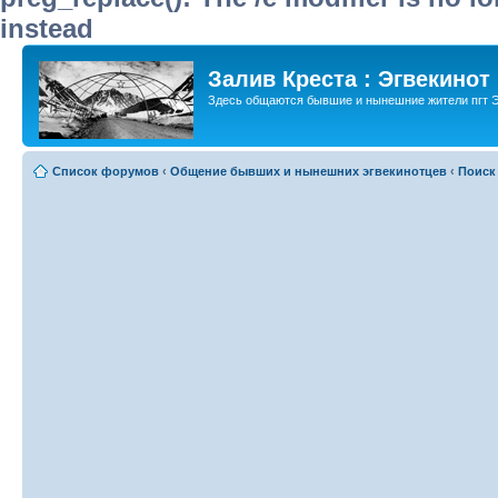
instead
Залив Креста : Эгвекинот
Здесь общаются бывшие и нынешние жители пгт Э
Список форумов
‹
Общение бывших и нынешних эгвекинотцев
‹
Поиск