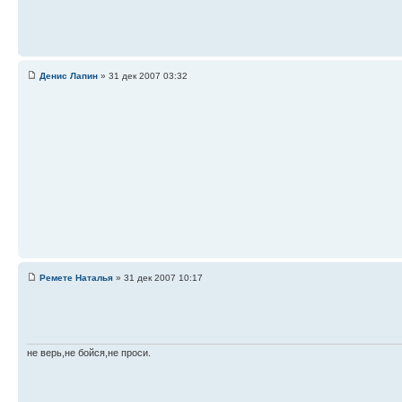
Денис Лапин
» 31 дек 2007 03:32
Ремете Наталья
» 31 дек 2007 10:17
не верь,не бойся,не проси.