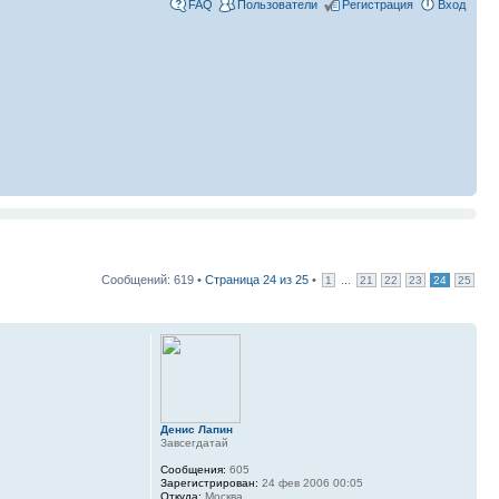
FAQ
Пользователи
Регистрация
Вход
Сообщений: 619 •
Страница
24
из
25
•
...
1
21
22
23
24
25
Денис Лапин
Завсегдатай
Сообщения:
605
Зарегистрирован:
24 фев 2006 00:05
Откуда:
Москва